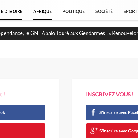
E D'IVOIRE
AFRIQUE
POLITIQUE
SOCIÉTÉ
SPORT
projet de réforme constitutionnelle en gestation, points clés
 !
INSCRIVEZ VOUS !
ook
S'inscrire avec Fac
e
S'inscrire avec Goog