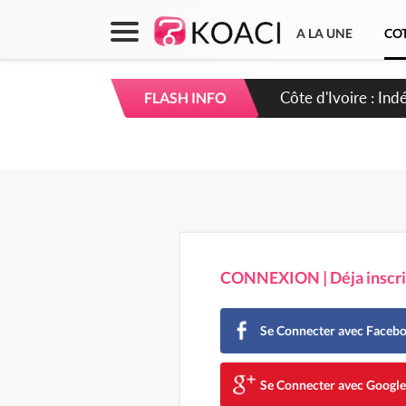
A LA UNE
COT
Sierra Leone : Un 
FLASH INFO
d'avance
CONNEXION | Déja inscrit
Se Connecter avec Faceb
Se Connecter avec Googl