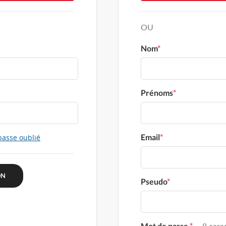
OU
Nom
*
Prénoms
*
Email
*
passe oublié
Pseudo
*
Mot de passe
*
8 carac