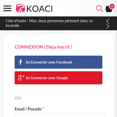
0
Côte d'Ivoire : Man, deux personnes périssent dans un
incendie
CONNEXION | Déja inscrit !
Se Connecter avec Facebook
Se Connecter avec Google
OU
Email / Pseudo
*