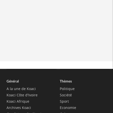
Général
Thèmes
A la une de Koaci
Politique
Koaci Côte d'Ivoire
Société
Koaci Afrique
Sport
Archives Koaci
Economie