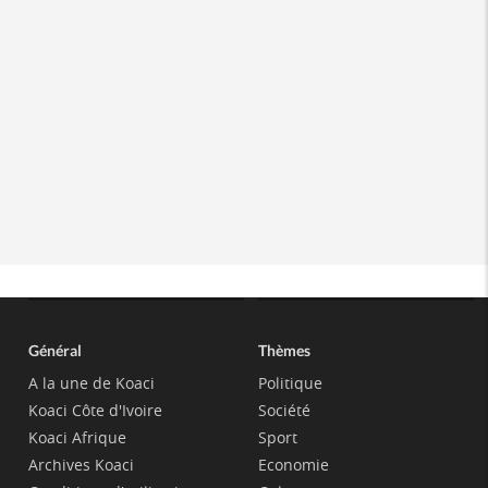
Général
Thèmes
A la une de Koaci
Politique
Koaci Côte d'Ivoire
Société
Koaci Afrique
Sport
Archives Koaci
Economie