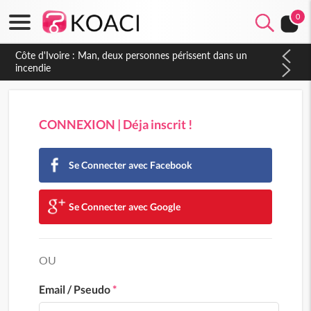
0
CONNEXION | Déja inscrit !
Se Connecter avec Facebook
Se Connecter avec Google
OU
Email / Pseudo
*