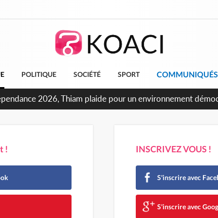
COMMUNIQUÉS
UE
POLITIQUE
SOCIÉTÉ
SPORT
ncours INFAS 2026, les convocations seront disponibles à c
 !
INSCRIVEZ VOUS !
ook
S'inscrire avec Fac
e
S'inscrire avec Goog