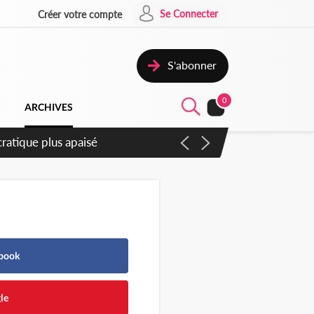
Se Connecter
Créer votre compte
S'abonner
0
ARCHIVES
ompter du samedi
ebook
le