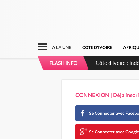
A LA UNE
COTE D'IVOIRE
AFRIQ
Côte d'Ivoire : Co
FLASH INFO
CONNEXION | Déja inscrit
Se Connecter avec Faceb
Se Connecter avec Googl