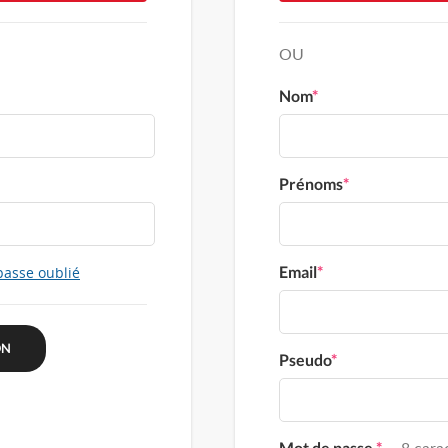
OU
Nom
*
Prénoms
*
Email
*
passe oublié
Pseudo
*
Mot de passe
*
8 carac