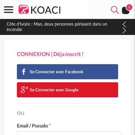
0
Côte d'Ivoire : Man, deux personnes périssent dans un
incendie
CONNEXION | Déja inscrit !
Se Connecter avec Facebook
Se Connecter avec Google
OU
Email / Pseudo
*