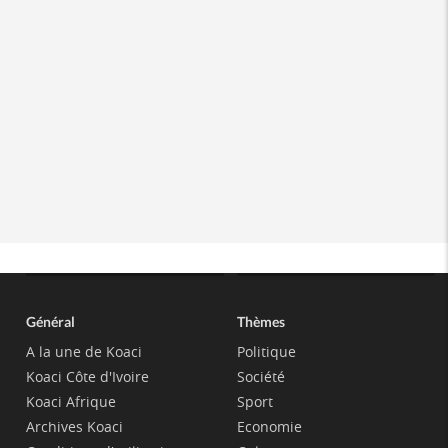
Général
Thèmes
A la une de Koaci
Politique
Koaci Côte d'Ivoire
Société
Koaci Afrique
Sport
Archives Koaci
Economie