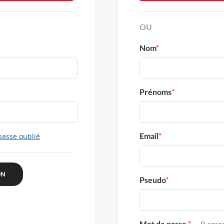
OU
Nom
*
Prénoms
*
Email
*
passe oublié
Pseudo
*
Mot de passe
*
8 carac