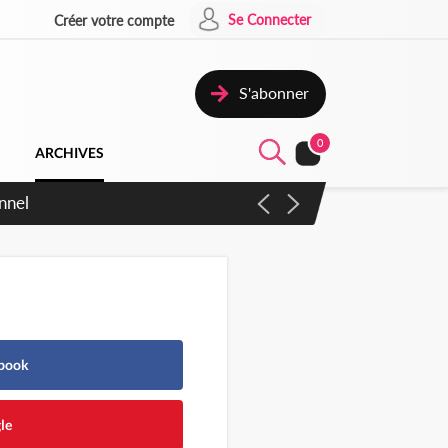
Se Connecter
Créer votre compte
S'abonner
0
ARCHIVES
 en sens inverse
ebook
le