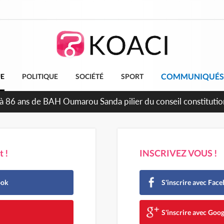
COMMUNIQUÉS
UE
POLITIQUE
SOCIÉTÉ
SPORT
dépendance, plusieurs véhicules mis en fourrière pour conduite
 !
INSCRIVEZ VOUS !
ook
S'inscrire avec Fac
e
S'inscrire avec Goog