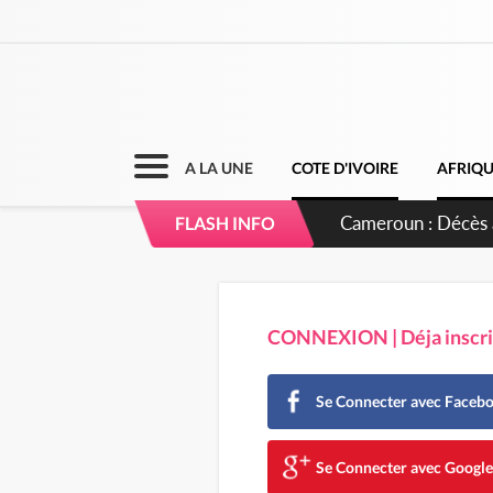
A LA UNE
COTE D'IVOIRE
AFRIQ
Côte d'Ivoire : In
FLASH INFO
CONNEXION | Déja inscrit
Se Connecter avec Faceb
Se Connecter avec Googl