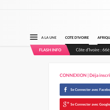
A LA UNE
COTE D'IVOIRE
AFRIQ
Côte d'Ivoire : À
FLASH INFO
développement d
CONNEXION | Déja inscrit
Se Connecter avec Faceb
Se Connecter avec Googl