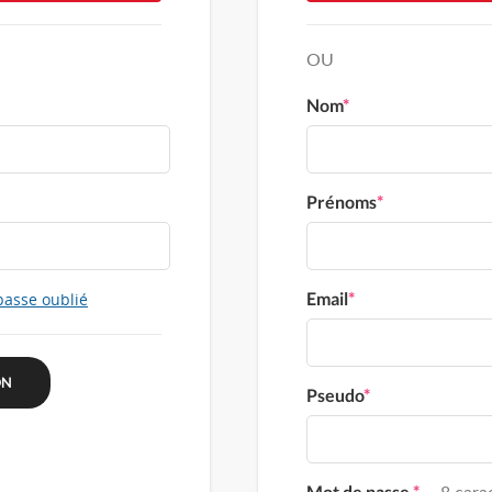
OU
Nom
*
Prénoms
*
Email
*
passe oublié
Pseudo
*
Mot de passe
*
8 carac