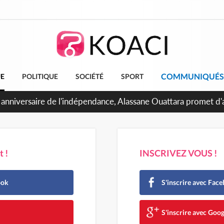
COMMUNIQUÉS
UE
POLITIQUE
SOCIÉTÉ
SPORT
 Abidjan, Amadou Oury Bah admire le modèle ivoirien et veut s'
e la Guinée
 !
INSCRIVEZ VOUS !
ook
S'inscrire avec Fac
e
S'inscrire avec Goog