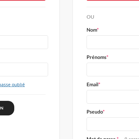
OU
Nom
*
Prénoms
*
Email
*
passe oublié
Pseudo
*
Mot de passe
*
8 carac