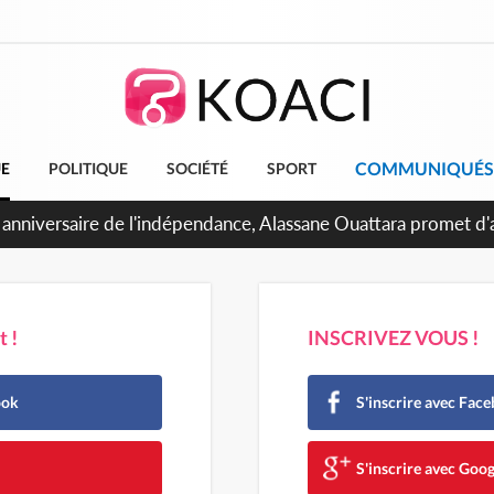
COMMUNIQUÉS
UE
POLITIQUE
SOCIÉTÉ
SPORT
 !
INSCRIVEZ VOUS !
ook
S'inscrire avec Fac
e
S'inscrire avec Goog