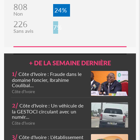
808
24%
Non
226
7%
Sans avis
+ DE LA SEMAINE DERNIÈRE
1/
Côte d'Ivoire : Fraude dans le
domaine foncier, Ibrahime
Coulibal...
Côte d'Ivoire
2/
Côte d'Ivoire : Un véhicule de
la GESTOCI circulant avec un
numér...
Côte d'Ivoire
3/
Côte d'Ivoire : L'établissement