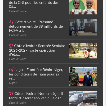
de la CNI pour les enfants dès
05...
Côte d'Ivoire
4/
Côte d'Ivoire : Présumé
détournement de 39 milliards de
FCFA à la...
Côte d'Ivoire
5/
Côte d'Ivoire : Rentrée Scolaire
2026-2027, vaste opération
d'éta...
Côte d'Ivoire
6/
Niger : Frontière Bénin-Niger,
les conditions de Tiani pour sa
ré...
Niger
7/
Côte d'Ivoire : Non en règle, il
tente d'insérer son véhicule dan...
Côte d'Ivoire