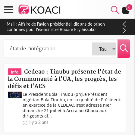
0
Mali : Affaire de l'avion présidentiel, dix ans de prison
confirmés pour l'ex-ministre Bouaré Fily Sissoko
Cedeao : Tinubu présente l'état de
Info
la Communauté à l'UA, les progrès, les
défis et l'AES
Le Président Bola Tinubu (ph)Le Président
nigérian Bola Tinubu, en sa qualité de Président
en exercice de la CEDEAO, s’est adressé hier
dimanche 21 juillet à Accra au Ghana aux
dirigeants af...
il y a 2 ans