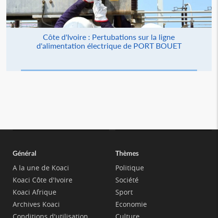
Côte d'Ivoire : Pertubations sur la ligne
d'alimentation électrique de PORT BOUET
Général
Thèmes
A la une de Koaci
Politique
Koaci Côte d'Ivoire
Société
Koaci Afrique
Sport
Archives Koaci
Economie
Conditions d'utilisation
Culture