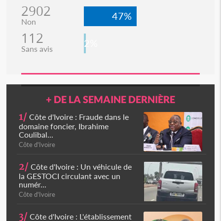
2902
47%
Non
112
2%
Sans avis
+ DE LA SEMAINE DERNIÈRE
1/
Côte d'Ivoire : Fraude dans le
domaine foncier, Ibrahime
Coulibal...
Côte d'Ivoire
2/
Côte d'Ivoire : Un véhicule de
la GESTOCI circulant avec un
numér...
Côte d'Ivoire
3/
Côte d'Ivoire : L'établissement