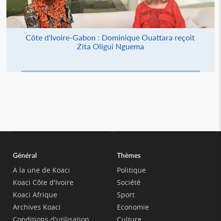
Côte d'Ivoire-Gabon : Dominique Ouattara reçoit
Zita Oligui Nguema
Général
Thèmes
A la une de Koaci
Politique
Koaci Côte d'Ivoire
Société
Koaci Afrique
Sport
Archives Koaci
Economie
Conditions d'utilisation
Culture