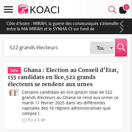
0
Côte d'Ivoire : MIRAH, la guerre des communiqués s'intensifie
entre la MA-MIRAH et le SYNHA-CI sur fond de
gouvernance et le projet de précompte sur les salaires des
agents
Ghana : Election au Conseil d'Etat,
Info
155 candidats en lice,522 grands
électeurs se rendent aux urnes
Certains candidats en lice (ph)Un total de 522
grands électeurs au Ghana se rend aux urnes ce
mardi 11 février 2025 dans les différentes
capitales des 16 régions administratives que
compte l...
il y a 1 an