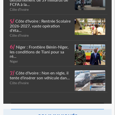
FCFA à la...
Côte d'Ivoire
5/
Côte d'Ivoire : Rentrée Scolaire
2026-2027, vaste opération
d'éta...
Côte d'Ivoire
6/
Niger : Frontière Bénin-Niger,
les conditions de Tiani pour sa
ré...
Niger
7/
Côte d'Ivoire : Non en règle, il
tente d'insérer son véhicule dan...
Côte d'Ivoire