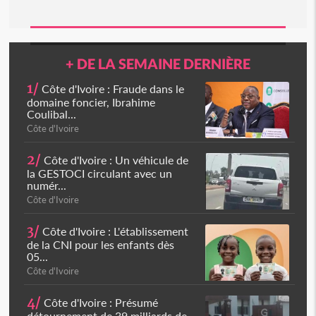
+ DE LA SEMAINE DERNIÈRE
1/
Côte d'Ivoire : Fraude dans le
domaine foncier, Ibrahime
Coulibal...
Côte d'Ivoire
2/
Côte d'Ivoire : Un véhicule de
la GESTOCI circulant avec un
numér...
Côte d'Ivoire
3/
Côte d'Ivoire : L'établissement
de la CNI pour les enfants dès
05...
Côte d'Ivoire
4/
Côte d'Ivoire : Présumé
détournement de 39 milliards de