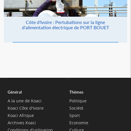
Côte d'Ivoire : Pertubations sur la ligne
d'alimentation électrique de PORT BOUET
Général
Thèmes
A la une de Koaci
Politique
Koaci Côte d'Ivoire
Société
Koaci Afrique
Sport
Archives Koaci
Economie
Conditions d'utilisation
Culture