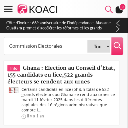
0
Côte d'Ivoire : 66è anniversaire de l'indépendance, Alassane
Ouattara promet d'accélérer les réformes et les grands
investissements pour une nation plus forte et plus prospère
Ghana : Election au Conseil d'Etat,
Info
155 candidats en lice,522 grands
électeurs se rendent aux urnes
Certains candidats en lice (ph)Un total de 522
grands électeurs au Ghana se rend aux urnes ce
mardi 11 février 2025 dans les différentes
capitales des 16 régions administratives que
compte l...
il y a 1 an