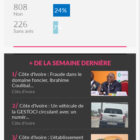
808
24%
Non
226
7%
Sans avis
+ DE LA SEMAINE DERNIÈRE
1/
Côte d'Ivoire : Fraude dans le
domaine foncier, Ibrahime
Coulibal...
Côte d'Ivoire
2/
Côte d'Ivoire : Un véhicule de
la GESTOCI circulant avec un
numér...
Côte d'Ivoire
3/
Côte d'Ivoire : L'établissement