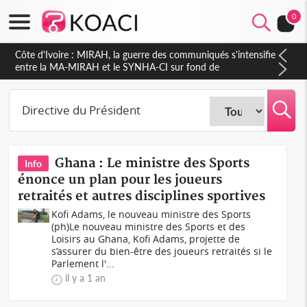
0
Côte d'Ivoire : MIRAH, la guerre des communiqués s'intensifie
entre la MA-MIRAH et le SYNHA-CI sur fond de
gouvernance et le projet de précompte sur les salaires des
agents
Ghana : Le ministre des Sports
Info
énonce un plan pour les joueurs
retraités et autres disciplines sportives
Kofi Adams, le nouveau ministre des Sports
(ph)Le nouveau ministre des Sports et des
Loisirs au Ghana, Kofi Adams, projette de
s’assurer du bien-être des joueurs retraités si le
Parlement l'...
il y a 1 an