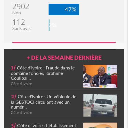
2902
47%
Non
112
2%
Sans avis
+ DE LA SEMAINE DERNIÈRE
1/
Côte d'Ivoire : Fraude dans le
domaine foncier, Ibrahime
Coulibal...
Côte d'Ivoire
2/
Côte d'Ivoire : Un véhicule de
la GESTOCI circulant avec un
numér...
Côte d'Ivoire
3/
Côte d'Ivoire : L'établissement