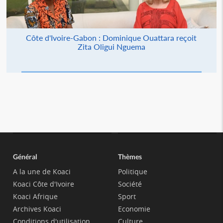
Côte d'Ivoire-Gabon : Dominique Ouattara reçoit
Zita Oligui Nguema
Général
Thèmes
A la une de Koaci
Politique
Koaci Côte d'Ivoire
Société
Koaci Afrique
Sport
Archives Koaci
Economie
Conditions d'utilisation
Culture