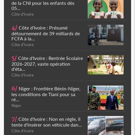
de la CNI pour les enfants dès
05...
Côte d'Ivoire
4/
Côte d'Ivoire : Présumé
détournement de 39 milliards de
FCFA à la...
Côte d'Ivoire
5/
Côte d'Ivoire : Rentrée Scolaire
2026-2027, vaste opération
d'éta...
Côte d'Ivoire
6/
Niger : Frontière Bénin-Niger,
les conditions de Tiani pour sa
ré...
Niger
7/
Côte d'Ivoire : Non en règle, il
tente d'insérer son véhicule dan...
Côte d'Ivoire