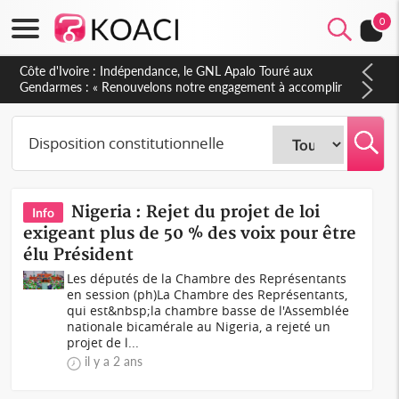
0
Côte d'Ivoire : Indépendance, le GNL Apalo Touré aux
Gendarmes : « Renouvelons notre engagement à accomplir
notre mission avec honneur, discipline, loyauté et
dévouement »
Nigeria : Rejet du projet de loi
Info
exigeant plus de 50 % des voix pour être
élu Président
Les députés de la Chambre des Représentants
en session (ph)La Chambre des Représentants,
qui est&nbsp;la chambre basse de l'Assemblée
nationale bicamérale au Nigeria, a rejeté un
projet de l...
il y a 2 ans