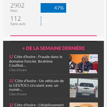
2902
47%
Non
112
2%
Sans avis
+ DE LA SEMAINE DERNIÈRE
1/
Côte d'Ivoire : Fraude dans le
domaine foncier, Ibrahime
Coulibal...
Côte d'Ivoire
2/
Côte d'Ivoire : Un véhicule de
la GESTOCI circulant avec un
numér...
Côte d'Ivoire
3/
Côte d'Ivoire : L'établissement