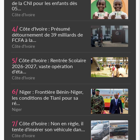
de la CNI pour les enfants dès
05...
Côte d'Ivoire
4/
Côte d'Ivoire : Présumé
détournement de 39 milliards de
FCFA à la...
Côte d'Ivoire
5/
Côte d'Ivoire : Rentrée Scolaire
2026-2027, vaste opération
d'éta...
Côte d'Ivoire
6/
Niger : Frontière Bénin-Niger,
les conditions de Tiani pour sa
ré...
Niger
7/
Côte d'Ivoire : Non en règle, il
tente d'insérer son véhicule dan...
Côte d'Ivoire