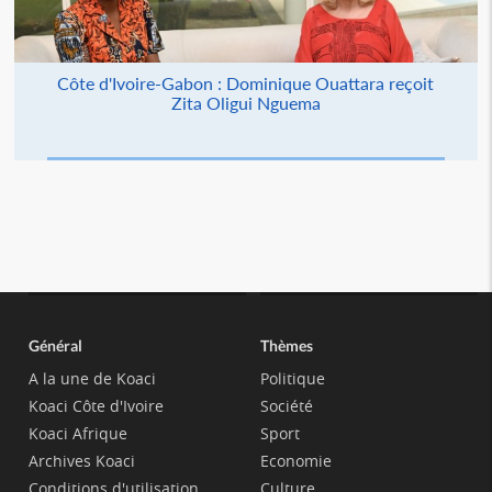
Côte d'Ivoire-Gabon : Dominique Ouattara reçoit
Zita Oligui Nguema
Général
Thèmes
A la une de Koaci
Politique
Koaci Côte d'Ivoire
Société
Koaci Afrique
Sport
Archives Koaci
Economie
Conditions d'utilisation
Culture