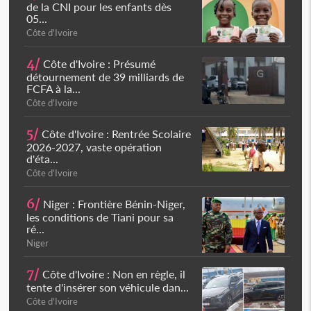
de la CNI pour les enfants dès
05...
Côte d'Ivoire
4/
Côte d'Ivoire : Présumé
détournement de 39 milliards de
FCFA à la...
Côte d'Ivoire
5/
Côte d'Ivoire : Rentrée Scolaire
2026-2027, vaste opération
d'éta...
Côte d'Ivoire
6/
Niger : Frontière Bénin-Niger,
les conditions de Tiani pour sa
ré...
Niger
7/
Côte d'Ivoire : Non en règle, il
tente d'insérer son véhicule dan...
Côte d'Ivoire