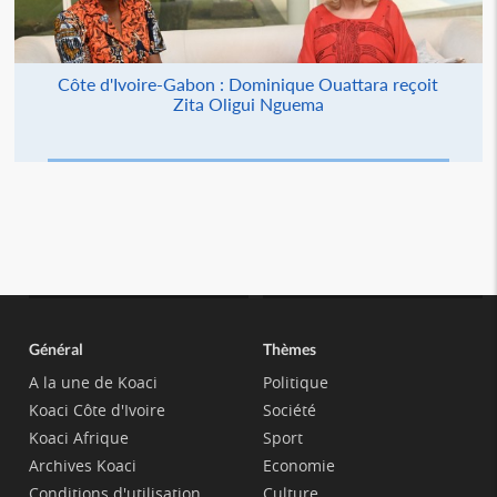
Côte d'Ivoire-Gabon : Dominique Ouattara reçoit
Zita Oligui Nguema
Général
Thèmes
A la une de Koaci
Politique
Koaci Côte d'Ivoire
Société
Koaci Afrique
Sport
Archives Koaci
Economie
Conditions d'utilisation
Culture