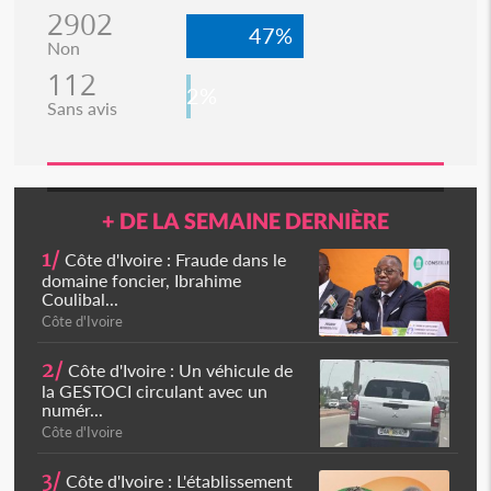
2902
47%
Non
112
2%
Sans avis
+ DE LA SEMAINE DERNIÈRE
1/
Côte d'Ivoire : Fraude dans le
domaine foncier, Ibrahime
Coulibal...
Côte d'Ivoire
2/
Côte d'Ivoire : Un véhicule de
la GESTOCI circulant avec un
numér...
Côte d'Ivoire
3/
Côte d'Ivoire : L'établissement