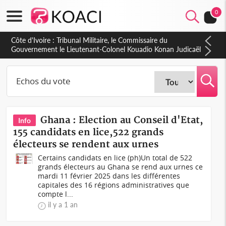
0
Côte d'Ivoire : Tribunal Militaire, le Commissaire du
Gouvernement le Lieutenant-Colonel Kouadio Konan Judicaël
fait le bilan de l'année judiciaire 2025-2026
Ghana : Election au Conseil d'Etat,
Info
155 candidats en lice,522 grands
électeurs se rendent aux urnes
Certains candidats en lice (ph)Un total de 522
grands électeurs au Ghana se rend aux urnes ce
mardi 11 février 2025 dans les différentes
capitales des 16 régions administratives que
compte l...
il y a 1 an