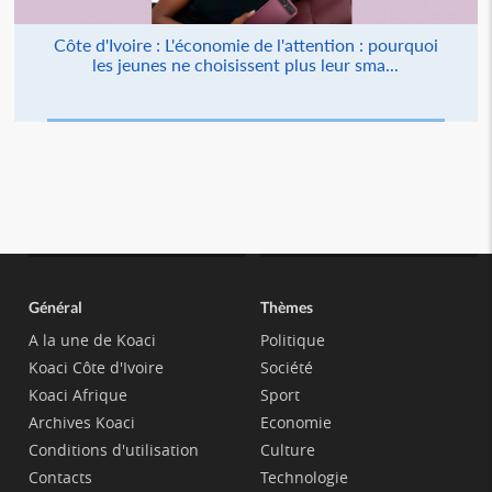
Côte d'Ivoire : L'économie de l'attention : pourquoi
les jeunes ne choisissent plus leur sma...
Général
Thèmes
A la une de Koaci
Politique
Koaci Côte d'Ivoire
Société
Koaci Afrique
Sport
Archives Koaci
Economie
Conditions d'utilisation
Culture
Contacts
Technologie