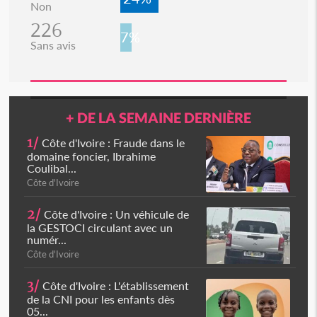
Non
226
7%
Sans avis
+ DE LA SEMAINE DERNIÈRE
1/
Côte d'Ivoire : Fraude dans le
domaine foncier, Ibrahime
Coulibal...
Côte d'Ivoire
2/
Côte d'Ivoire : Un véhicule de
la GESTOCI circulant avec un
numér...
Côte d'Ivoire
3/
Côte d'Ivoire : L'établissement
de la CNI pour les enfants dès
05...