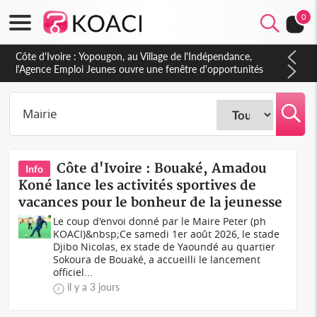
0
Côte d'Ivoire : CHU de Treichville, après la fronde, les agents
contractuels obtiennent un accord avec la direction sur les
arriérés du SMIG 2023
Côte d'Ivoire : Bouaké, Amadou
Info
Koné lance les activités sportives de
vacances pour le bonheur de la jeunesse
Le coup d'envoi donné par le Maire Peter (ph
KOACI)&nbsp;Ce samedi 1er août 2026, le stade
Djibo Nicolas, ex stade de Yaoundé au quartier
Sokoura de Bouaké, a accueilli le lancement
officiel...
il y a 3 jours