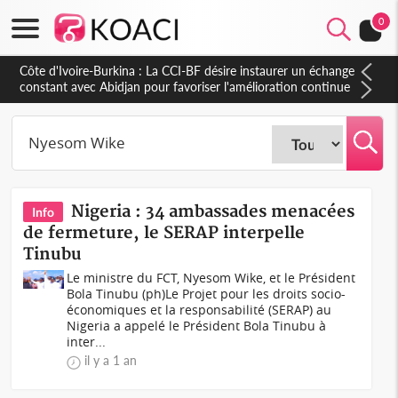
0
Côte d'Ivoire-Burkina : La CCI-BF désire instaurer un échange
constant avec Abidjan pour favoriser l'amélioration continue
de leurs liens avec la plateforme portuaire
Nigeria : 34 ambassades menacées
Info
de fermeture, le SERAP interpelle
Tinubu
Le ministre du FCT, Nyesom Wike, et le Président
Bola Tinubu (ph)Le Projet pour les droits socio-
économiques et la responsabilité (SERAP) au
Nigeria a appelé le Président Bola Tinubu à
inter...
il y a 1 an