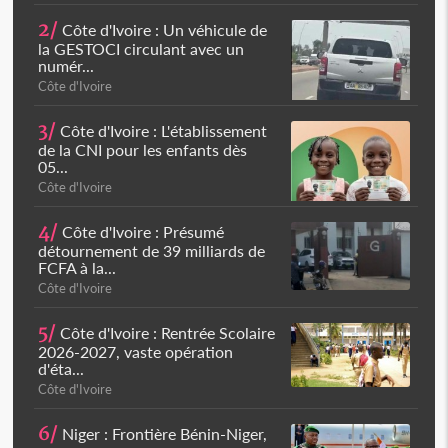
2/
Côte d'Ivoire : Un véhicule de
la GESTOCI circulant avec un
numér...
Côte d'Ivoire
3/
Côte d'Ivoire : L'établissement
de la CNI pour les enfants dès
05...
Côte d'Ivoire
4/
Côte d'Ivoire : Présumé
détournement de 39 milliards de
FCFA à la...
Côte d'Ivoire
5/
Côte d'Ivoire : Rentrée Scolaire
2026-2027, vaste opération
d'éta...
Côte d'Ivoire
6/
Niger : Frontière Bénin-Niger,