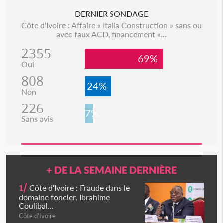
DERNIER SONDAGE
Côte d'Ivoire : Affaire « Italia Construction » sans ou
avec faux ACD, financement «...
2355
69%
Oui
808
24%
Non
226
7%
Sans avis
+ DE LA SEMAINE DERNIÈRE
1/
Côte d'Ivoire : Fraude dans le
domaine foncier, Ibrahime
Coulibal...
Côte d'Ivoire