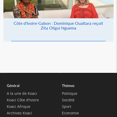
Côte d'Ivoire-Gabon : Dominique Ouattara reçoit
Zita Oligui Nguema
Général
Thèmes
A la une de Koaci
Politique
Koaci Côte d'Ivoire
Société
Koaci Afrique
Sport
Archives Koaci
Economie