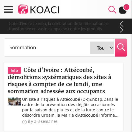
0
Côte d'Ivoire : Séileu, la célébration de la fête nationale
transformée en vaste campagne contre les produits
dépigmentants dangereux
Côte d'Ivoire : Attécoubé,
Info
démolitions systématiques des sites à
risques à compter de ce lundi, une
sommation adressée aux occupants
Un site à risques à Attécoubé (DR)&nbsp;Dans le
cadre de la prévention des dégâts occasionnés
par la saison des pluies et de la lutte contre le
désordre urbain, la Mairie d’Attécoubé informe...
il y a 3 semaines