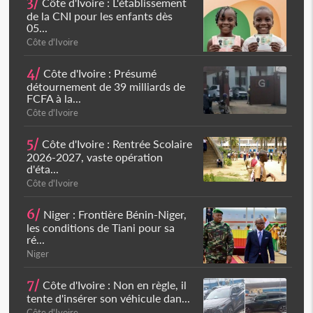
3/
Côte d'Ivoire : L'établissement
de la CNI pour les enfants dès
05...
Côte d'Ivoire
4/
Côte d'Ivoire : Présumé
détournement de 39 milliards de
FCFA à la...
Côte d'Ivoire
5/
Côte d'Ivoire : Rentrée Scolaire
2026-2027, vaste opération
d'éta...
Côte d'Ivoire
6/
Niger : Frontière Bénin-Niger,
les conditions de Tiani pour sa
ré...
Niger
7/
Côte d'Ivoire : Non en règle, il
tente d'insérer son véhicule dan...
Côte d'Ivoire