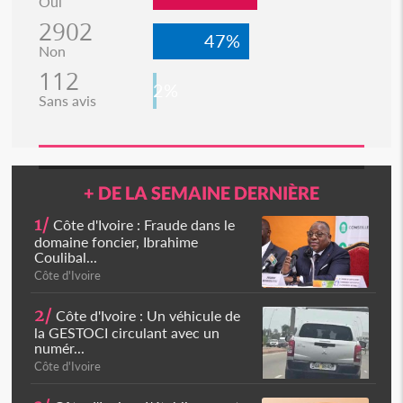
Oui
2902
47%
Non
112
2%
Sans avis
+ DE LA SEMAINE DERNIÈRE
1/
Côte d'Ivoire : Fraude dans le
domaine foncier, Ibrahime
Coulibal...
Côte d'Ivoire
2/
Côte d'Ivoire : Un véhicule de
la GESTOCI circulant avec un
numér...
Côte d'Ivoire