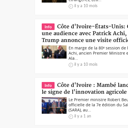
il y a 10 mois
Côte d'Ivoire-États-Unis:
Info
une audience avec Patrick Achi,
Trump annonce une visite offic
En marge de la 80ᵉ session de 
Achi, ancien Premier Ministre e
Ala...
il y a 10 mois
Côte d'Ivoire : Mambé lanc
Info
le signe de l'innovation agricole
Le Premier ministre Robert Be
officielle de la 7e édition du 
(SARA), au...
il y a 1 an