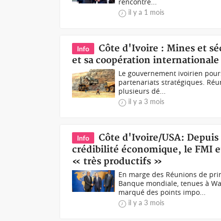
rencontre...
il y a 1 mois
Côte d'Ivoire : Mines et sé
Info
et sa coopération internationale
Le gouvernement ivoirien pour
partenariats stratégiques. Réun
plusieurs dé...
il y a 3 mois
Côte d'Ivoire/USA: Depuis
Info
crédibilité économique, le FMI 
« très productifs »
En marge des Réunions de prin
Banque mondiale, tenues à Wash
marqué des points impo...
il y a 3 mois