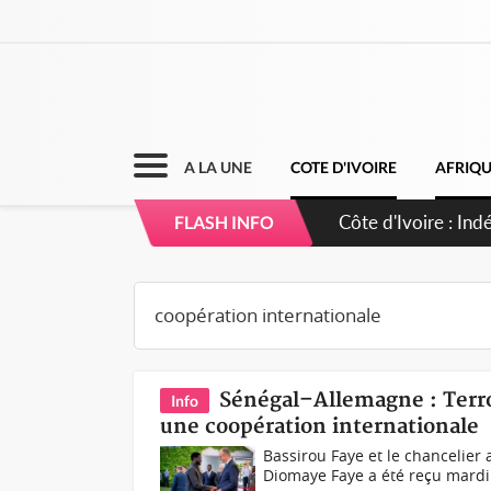
A LA UNE
COTE D'IVOIRE
AFRIQ
Côte d'Ivoire : I
FLASH INFO
Sénégal–Allemagne : Terro
Info
une coopération internationale
Bassirou Faye et le chancelier
Diomaye Faye a été reçu mardi 