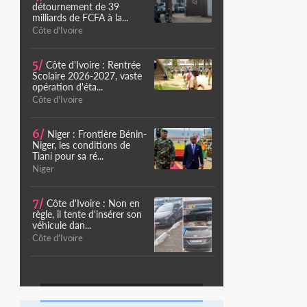
détournement de 39
milliards de FCFA à la...
Côte d'Ivoire
5/
Côte d'Ivoire : Rentrée
Scolaire 2026-2027, vaste
opération d'éta...
Côte d'Ivoire
6/
Niger : Frontière Bénin-
Niger, les conditions de
Tiani pour sa ré...
Niger
7/
Côte d'Ivoire : Non en
règle, il tente d'insérer son
véhicule dan...
Côte d'Ivoire