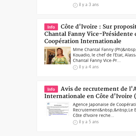
il y a 3 ans
Côte d'Ivoire : Sur propo
Info
Chantal Fanny Vice-Présidente d
Coopération Internationale
Mme Chantal Fanny (Ph)&nbsp;
Kouadio, le chef de l’Etat, Al
Chantal Fanny Vice-Pr...
il y a 4 ans
Avis de recrutement de l'
Info
Internationale en Côte d'Ivoire 
Agence Japonaise de Coopérati
Recrutement&nbsp;&nbsp;Le Bu
Côte d’Ivoire reche...
il y a 5 ans