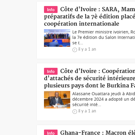
Côte d'Ivoire : SARA, Mam
Info
préparatifs de la 7è édition plac
coopération internationale
Le Premier ministre ivoirien, 
la 7e édition du Salon Internat
se t...
il y a 1 an
Côte d'Ivoire : Coopératio
Info
d'attachés de sécurité intérieu
plusieurs pays dont le Burkina Fa
Alassane Ouattara jeudi à Abid
décembre 2024 a adopté un déc
sécurité inté...
il y a 1 an
Ghana-France : Macron élè
Info