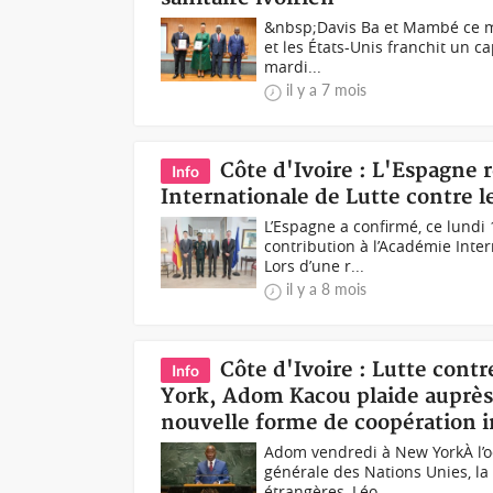
&nbsp;Davis Ba et Mambé ce mar
et les États-Unis franchit un 
mardi...
il y a 7 mois
Côte d'Ivoire : L'Espagne 
Info
Internationale de Lutte contre l
L’Espagne a confirmé, ce lundi
contribution à l’Académie Inter
Lors d’une r...
il y a 8 mois
Côte d'Ivoire : Lutte con
Info
York, Adom Kacou plaide auprès 
nouvelle forme de coopération i
Adom vendredi à New YorkÀ l’o
générale des Nations Unies, la 
étrangères, Léo...