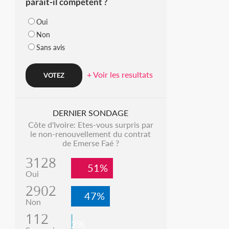
parait-il compétent ?
Oui
Non
Sans avis
+ Voir les resultats
DERNIER SONDAGE
Côte d'Ivoire: Etes-vous surpris par
le non-renouvellement du contrat
de Emerse Faé ?
3128
51%
Oui
2902
47%
Non
112
2%