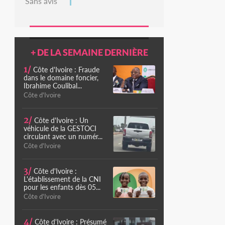
Sans avis
+ DE LA SEMAINE DERNIÈRE
1/
Côte d'Ivoire : Fraude
dans le domaine foncier,
Ibrahime Coulibal...
Côte d'Ivoire
2/
Côte d'Ivoire : Un
véhicule de la GESTOCI
circulant avec un numér...
Côte d'Ivoire
3/
Côte d'Ivoire :
L'établissement de la CNI
pour les enfants dès 05...
Côte d'Ivoire
4/
Côte d'Ivoire : Présumé