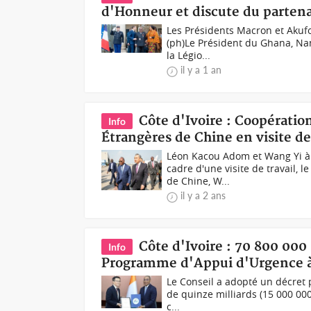
d'Honneur et discute du partena
Les Présidents Macron et Akufo
(ph)Le Président du Ghana, Nan
la Légio...
il y a 1 an
Côte d'Ivoire : Coopération
Info
Étrangères de Chine en visite de
Léon Kacou Adom et Wang Yi à 
cadre d'une visite de travail, 
de Chine, W...
il y a 2 ans
Côte d'Ivoire : 70 800 00
Info
Programme d'Appui d'Urgence à 
Le Conseil a adopté un décret p
de quinze milliards (15 000 000
c...