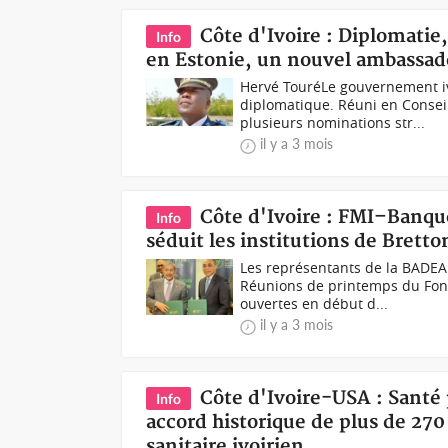
Côte d'Ivoire : Diplomatie
Info
en Estonie, un nouvel ambassa
Hervé TouréLe gouvernement ivo
diplomatique. Réuni en Conseil 
plusieurs nominations str...
il y a 3 mois
Côte d'Ivoire : FMI–Banq
Info
séduit les institutions de Bret
Les représentants de la BADEA
Réunions de printemps du Fond
ouvertes en début d...
il y a 3 mois
Côte d'Ivoire-USA : Santé
Info
accord historique de plus de 270
sanitaire ivoirien