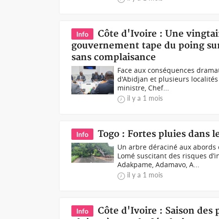
Côte d'Ivoire : Une vingtai
Info
gouvernement tape du poing sur
sans complaisance
Face aux conséquences dramatiq
d'Abidjan et plusieurs localité
ministre, Chef...
il y a 1 mois
Togo : Fortes pluies dans 
Info
Un arbre déraciné aux abords d
Lomé suscitant des risques d
Adakpame, Adamavo, A...
il y a 1 mois
Côte d'Ivoire : Saison des
Info