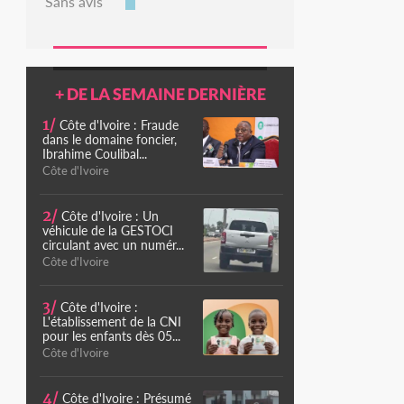
Sans avis
+ DE LA SEMAINE DERNIÈRE
1/
Côte d'Ivoire : Fraude
dans le domaine foncier,
Ibrahime Coulibal...
Côte d'Ivoire
2/
Côte d'Ivoire : Un
véhicule de la GESTOCI
circulant avec un numér...
Côte d'Ivoire
3/
Côte d'Ivoire :
L'établissement de la CNI
pour les enfants dès 05...
Côte d'Ivoire
4/
Côte d'Ivoire : Présumé