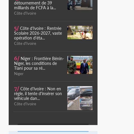
détournement de 39
milliards de FCFA à la...
Côte d'Ivoire
5/
Côte d'Ivoire : Rentrée
Scolaire 2026-2027, vaste
opération d'éta...
Côte d'Ivoire
6/
Niger : Frontière Bénin-
Niger, les conditions de
Tiani pour sa ré...
Niger
7/
Côte d'Ivoire : Non en
règle, il tente d'insérer son
véhicule dan...
Côte d'Ivoire