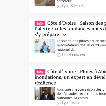
carrefour...
il y a 15 heures
Côte d'Ivoire : Saison des
Info
l'alerte : « les tendances nous d
s'y préparer »
La saison des pluies est encore
précipitations des 28 et 29 jui
national d...
il y a 4 semaines
Côte d'Ivoire : Pluies à A
Info
inondations, un expert en dével
résilience
Aors que chaque saison des pl
des épisodes récurrents d'inon
humaines, la comm...
il y a 1 mois