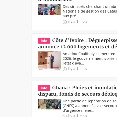
Des sinistrés cherchant un abr
Nationale de gestion des Cata
aux pré...
il y a 1 mois
Côte d'Ivoire : Déguerpis
Info
annonce 12 000 logements et dé
Amadou Coulibaly ce mercredi à
2026, le gouvernement ivoirie
l'état d'ava...
il y a 1 mois
Ghana : Pluies et inondati
Info
disparu, fonds de secours déblo
Une partie de l’opération de 
(GNFS) a annoncé avoir secour
d'urgence mené...
il y a 1 mois