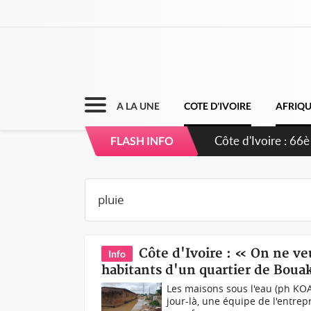
A LA UNE
COTE D'IVOIRE
AFRIQ
Côte d'Ivoire : À 
FLASH INFO
développement de
Côte d'Ivoire : « On ne ve
Info
habitants d'un quartier de Bouak
Les maisons sous l'eau (ph KOA
jour-là, une équipe de l'entrepr