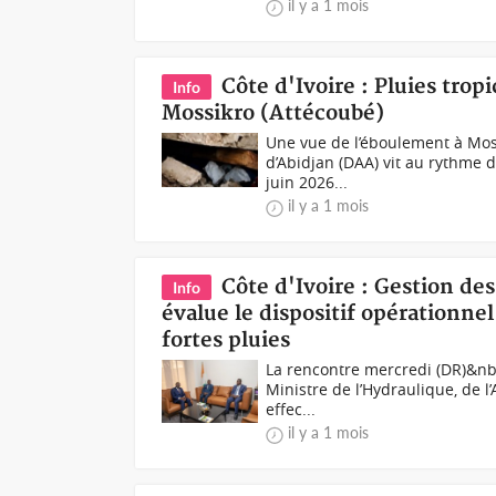
il y a 1 mois
Côte d'Ivoire : Pluies trop
Info
Mossikro (Attécoubé)
Une vue de l’éboulement à Mos
d’Abidjan (DAA) vit au rythme d
juin 2026...
il y a 1 mois
Côte d'Ivoire : Gestion d
Info
évalue le dispositif opérationne
fortes pluies
La rencontre mercredi (DR)&nbs
Ministre de l’Hydraulique, de l
effec...
il y a 1 mois