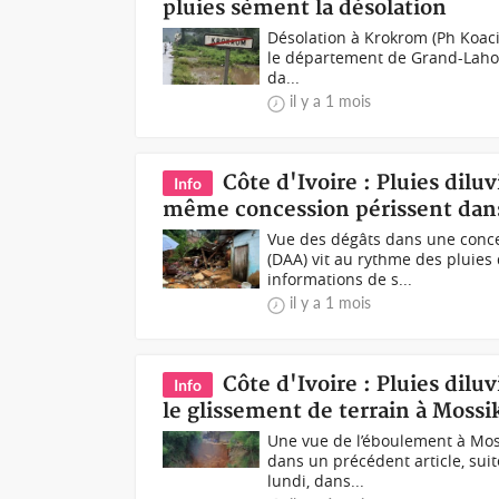
pluies sèment la désolation
Désolation à Krokrom (Ph Koaci)
le département de Grand-Lahou 
da...
il y a 1 mois
Côte d'Ivoire : Pluies dil
Info
même concession périssent dan
Vue des dégâts dans une conce
(DAA) vit au rythme des pluies
informations de s...
il y a 1 mois
Côte d'Ivoire : Pluies dil
Info
le glissement de terrain à Mossi
Une vue de l’éboulement à Mos
dans un précédent article, sui
lundi, dans...