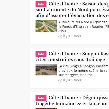
Côte d'Ivoire : Saison des 
Info
sur l'autoroute du Nord pour éval
afin d'assurer l'évacuation des 
Autoroute du Nord (DR)&nbsp;Fa
le Fonds d’Entretien Routier (F
assu...
il y a 1 mois
Côte d'Ivoire : Songon Kas
Info
cités construites sans drainage
La cité Singo à Songon Kassem
pluvieux, le même scénario se
submergées, habitat...
il y a 1 mois
Côte d'Ivoire : Déguerpis
Info
tragédie humaine » et lance un