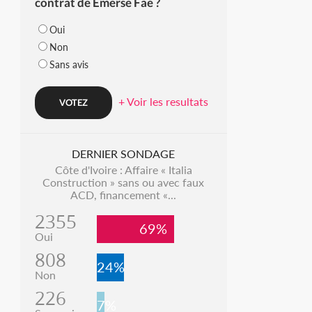
contrat de Emerse Faé ?
Oui
Non
Sans avis
+ Voir les resultats
DERNIER SONDAGE
Côte d'Ivoire : Affaire « Italia
Construction » sans ou avec faux
ACD, financement «...
2355
69%
Oui
808
24%
Non
226
7%