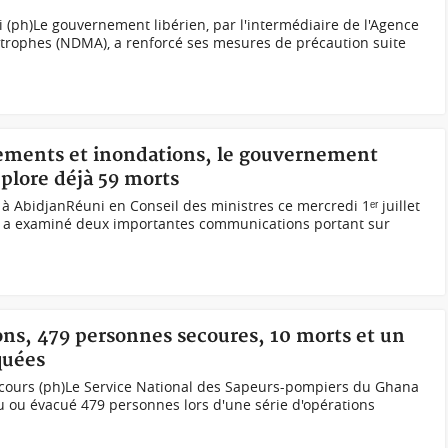
i (ph)Le gouvernement libérien, par l'intermédiaire de l'Agence
strophes (NDMA), a renforcé ses mesures de précaution suite
sements et inondations, le gouvernement
plore déjà 59 morts
 AbidjanRéuni en Conseil des ministres ce mercredi 1ᵉʳ juillet
n a examiné deux importantes communications portant sur
ons, 479 personnes secoures, 10 morts et un
quées
secours (ph)Le Service National des Sapeurs-pompiers du Ghana
u ou évacué 479 personnes lors d'une série d'opérations