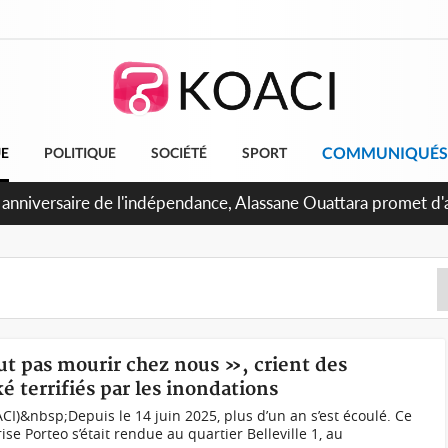
COMMUNIQUÉS
UE
POLITIQUE
SOCIÉTÉ
SPORT
Abidjan, Amadou Oury Bah admire le modèle ivoirien et veut s'
 la Guinée
ut pas mourir chez nous », crient des
é terrifiés par les inondations
CI)&nbsp;Depuis le 14 juin 2025, plus d’un an s’est écoulé. Ce
ise Porteo s’était rendue au quartier Belleville 1, au