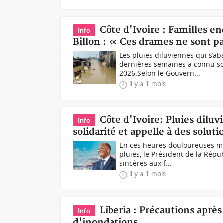
Côte d'Ivoire : Familles en
Info
Billon : « Ces drames ne sont pa
Les pluies diluviennes qui s’a
dernières semaines a connu so
2026.Selon le Gouvern...
il y a 1 mois
Côte d'Ivoire: Pluies dilu
Info
solidarité et appelle à des solut
En ces heures douloureuses m
pluies, le Président de la Rép
sincères aux f...
il y a 1 mois
Liberia : Précautions après
Info
d'inondations