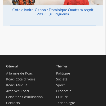
Côte d'Ivoire-Gabon : Dominique Ouattara reçoit
Zita Oligui Nguema
Général
Thèmes
A la une de Koaci
Politique
Koaci Côte d'Ivoire
Société
Koaci Afrique
Sport
Archives Koaci
Economie
Conditions d'utilisation
Culture
Contacts
Technologie