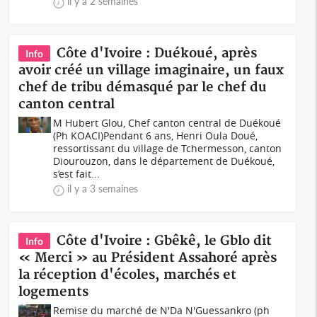
il y a 2 semaines
Côte d'Ivoire : Duékoué, après
Info
avoir créé un village imaginaire, un faux
chef de tribu démasqué par le chef du
canton central
M Hubert Glou, Chef canton central de Duékoué
(Ph KOACI)Pendant 6 ans, Henri Oula Doué,
ressortissant du village de Tchermesson, canton
Diourouzon, dans le département de Duékoué,
s’est fait...
il y a 3 semaines
Côte d'Ivoire : Gbêkê, le Gblo dit
Info
« Merci » au Président Assahoré après
la réception d'écoles, marchés et
logements
Remise du marché de N'Da N'Guessankro (ph