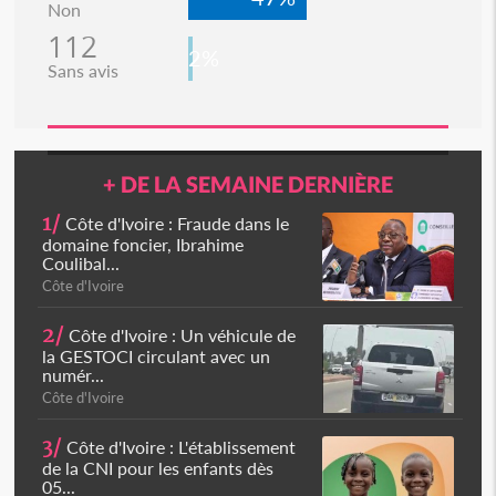
Non
112
2%
Sans avis
+ DE LA SEMAINE DERNIÈRE
1/
Côte d'Ivoire : Fraude dans le
domaine foncier, Ibrahime
Coulibal...
Côte d'Ivoire
2/
Côte d'Ivoire : Un véhicule de
la GESTOCI circulant avec un
numér...
Côte d'Ivoire
3/
Côte d'Ivoire : L'établissement
de la CNI pour les enfants dès
05...