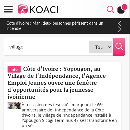
0
Côte d'Ivoire : Séileu, la célébration de la fête nationale
transformée en vaste campagne contre les produits
dépigmentants dangereux
Côte d'Ivoire : Yopougon, au
Info
Village de l'Indépendance, l'Agence
Emploi Jeunes ouvre une fenêtre
d'opportunités pour la jeunesse
ivoirienne
À l’occasion des festivités marquant le 66ᵉ
anniversaire de l’indépendance de la Côte
d’Ivoire, le Village de l’Indépendance installé à
Yopougon Sicogi Terminus 47 s’est transformé en
un vér...