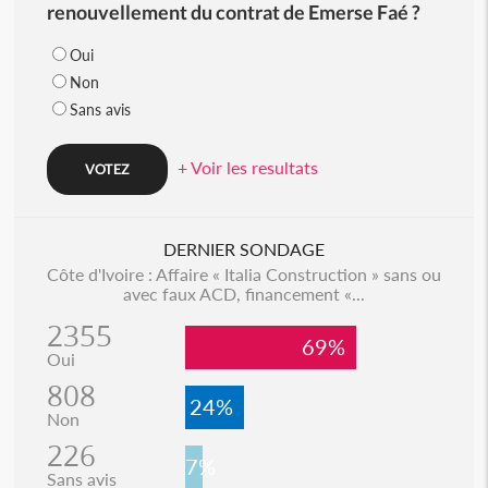
renouvellement du contrat de Emerse Faé ?
Oui
Non
Sans avis
+ Voir les resultats
DERNIER SONDAGE
Côte d'Ivoire : Affaire « Italia Construction » sans ou
avec faux ACD, financement «...
2355
69%
Oui
808
24%
Non
226
7%
Sans avis