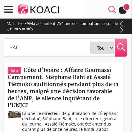
0
Côte d'Ivoire : Election FIF, le frère de feu Sidy Diallo se lance
dans la course
Côte d'Ivoire : Affaire Koumassi
Info
Campement, Stéphane Bahi et Assalé
Tiémoko auditionnés pendant plus de 11
heures, malgré une décision favorable
de l'ANP, le silence inquiétant de
l'UNJCI
La une Le directeur de publication de L'Éléphant
déchaîné, Stéphane Bahi, et le directeur général
du journal, Assalé Tiémoko, ont été entendus
durant plus de onze heures, le lundi 3 août