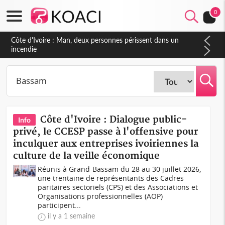
0
Côte d'Ivoire : Séileu, la célébration de la fête nationale
transformée en vaste campagne contre les produits
dépigmentants dangereux
Côte d'Ivoire : Dialogue public-
Info
privé, le CCESP passe à l'offensive pour
inculquer aux entreprises ivoiriennes la
culture de la veille économique
Réunis à Grand-Bassam du 28 au 30 juillet 2026,
une trentaine de représentants des Cadres
paritaires sectoriels (CPS) et des Associations et
Organisations professionnelles (AOP)
participent...
il y a 1 semaine