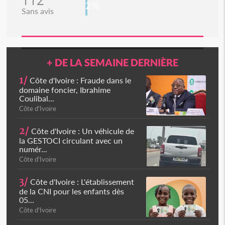
112
2%
Sans avis
+ DE LA SEMAINE DERNIÈRE
1/
Côte d'Ivoire : Fraude dans le
domaine foncier, Ibrahime
Coulibal...
Côte d'Ivoire
2/
Côte d'Ivoire : Un véhicule de
la GESTOCI circulant avec un
numér...
Côte d'Ivoire
3/
Côte d'Ivoire : L'établissement
de la CNI pour les enfants dès
05...
Côte d'Ivoire