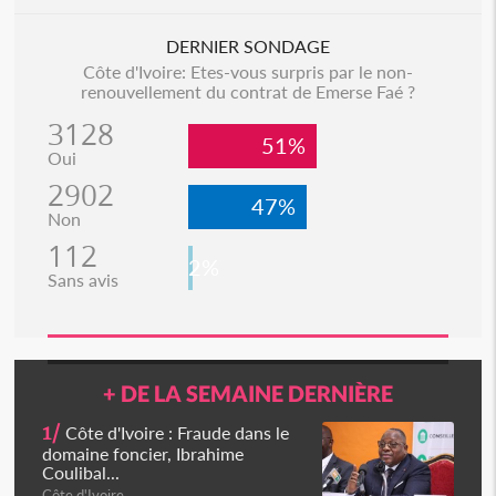
DERNIER SONDAGE
Côte d'Ivoire: Etes-vous surpris par le non-
renouvellement du contrat de Emerse Faé ?
3128
51%
Oui
2902
47%
Non
112
2%
Sans avis
+ DE LA SEMAINE DERNIÈRE
1/
Côte d'Ivoire : Fraude dans le
domaine foncier, Ibrahime
Coulibal...
Côte d'Ivoire