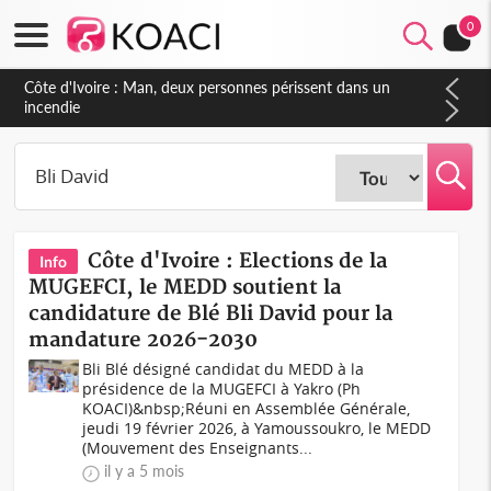
0
Côte d'Ivoire : Man, deux personnes périssent dans un
incendie
Côte d'Ivoire : Elections de la
Info
MUGEFCI, le MEDD soutient la
candidature de Blé Bli David pour la
mandature 2026-2030
Bli Blé désigné candidat du MEDD à la
présidence de la MUGEFCI à Yakro (Ph
KOACI)&nbsp;Réuni en Assemblée Générale,
jeudi 19 février 2026, à Yamoussoukro, le MEDD
(Mouvement des Enseignants...
il y a 5 mois