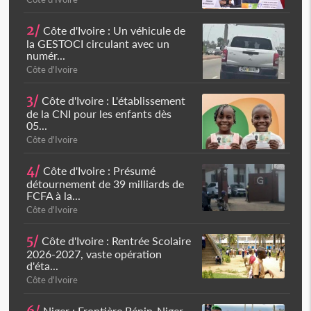
2/
Côte d'Ivoire : Un véhicule de
la GESTOCI circulant avec un
numér...
Côte d'Ivoire
3/
Côte d'Ivoire : L'établissement
de la CNI pour les enfants dès
05...
Côte d'Ivoire
4/
Côte d'Ivoire : Présumé
détournement de 39 milliards de
FCFA à la...
Côte d'Ivoire
5/
Côte d'Ivoire : Rentrée Scolaire
2026-2027, vaste opération
d'éta...
Côte d'Ivoire
Niger : Frontière Bénin-Niger,