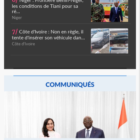
6/
les conditions de Tiani pour sa
ré...
Niger
7/
Côte d'Ivoire : Non en règle, il
tente d'insérer son véhicule dan...
Côte d'Ivoire
COMMUNIQUÉS