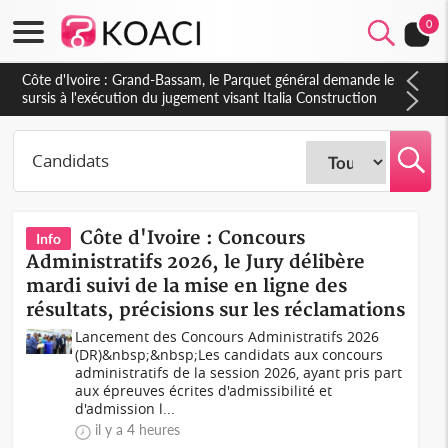
0
Côte d'Ivoire : Indépendance à Dakpadou, la sous-préfète
Hôma Viviane Manissan appelle à une appropriation locale du
PND 2026-2030
Côte d'Ivoire : Concours
Info
Administratifs 2026, le Jury délibère
mardi suivi de la mise en ligne des
résultats, précisions sur les réclamations
Lancement des Concours Administratifs 2026
(DR)&nbsp;&nbsp;Les candidats aux concours
administratifs de la session 2026, ayant pris part
aux épreuves écrites d'admissibilité et
d'admission l...
il y a 4 heures