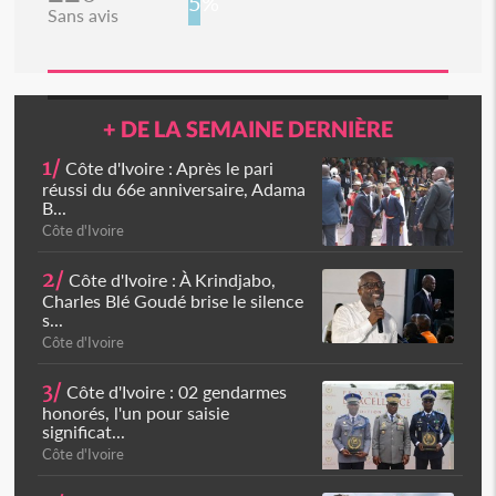
5%
Sans avis
+ DE LA SEMAINE DERNIÈRE
1/
Côte d'Ivoire : Après le pari
réussi du 66e anniversaire, Adama
B...
Côte d'Ivoire
2/
Côte d'Ivoire : À Krindjabo,
Charles Blé Goudé brise le silence
s...
Côte d'Ivoire
3/
Côte d'Ivoire : 02 gendarmes
honorés, l'un pour saisie
significat...
Côte d'Ivoire