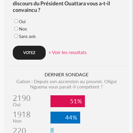
discours du Président Ouattara vous a-t-il
convaincu ?
Oui
Non
Sans avis
+ Voir les resultats
DERNIER SONDAGE
Gabon : Depuis son ascension au pouvoir, Oligui
Nguema vous parait-il compétent ?
2190
51%
Oui
1918
44%
Non
220