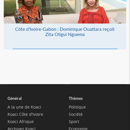
Côte d'Ivoire-Gabon : Dominique Ouattara reçoit
Zita Oligui Nguema
Général
Thèmes
A la une de Koaci
Politique
Koaci Côte d'Ivoire
Société
Koaci Afrique
Sport
Archives Koaci
Economie