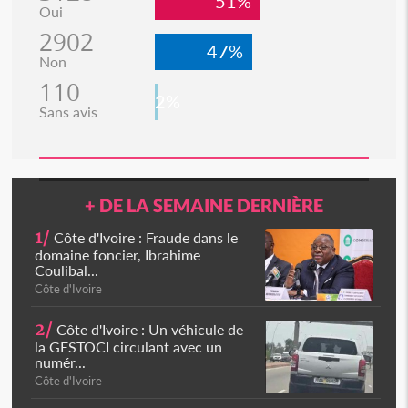
51%
Oui
2902
47%
Non
110
2%
Sans avis
+ DE LA SEMAINE DERNIÈRE
1/
Côte d'Ivoire : Fraude dans le
domaine foncier, Ibrahime
Coulibal...
Côte d'Ivoire
2/
Côte d'Ivoire : Un véhicule de
la GESTOCI circulant avec un
numér...
Côte d'Ivoire