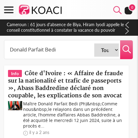
0
Cameroun : 61 jours d'absence de Biya, Hiram Iyodi appelle le
conseil constitutionnel à constater la vacance du pouvoir
Côte d'Ivoire : « Affaire de fraude
Info
sur la nationalité et trafic de passeports
», Abass Baddredine déclaré non
coupable, les explications de son avocat
Maître Donald Parfait Bedi (Ph)&nbsp;Comme
nous&nbsp;le relayions dans un précédent
article, l’homme d’affaires Abbas Baddredine, a
été acquitté le mercredi 12 juin 2024, suite à un
procès e...
il y a 2 ans