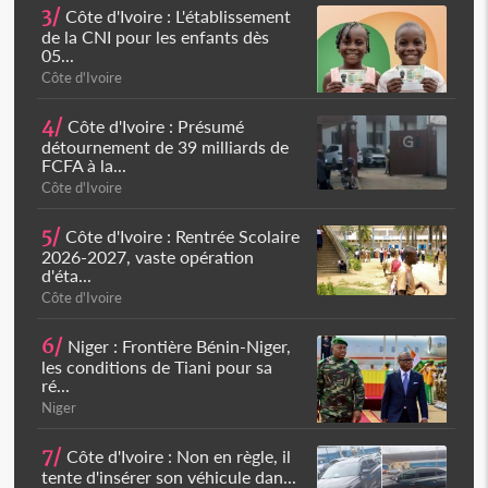
3/
Côte d'Ivoire : L'établissement
de la CNI pour les enfants dès
05...
Côte d'Ivoire
4/
Côte d'Ivoire : Présumé
détournement de 39 milliards de
FCFA à la...
Côte d'Ivoire
5/
Côte d'Ivoire : Rentrée Scolaire
2026-2027, vaste opération
d'éta...
Côte d'Ivoire
6/
Niger : Frontière Bénin-Niger,
les conditions de Tiani pour sa
ré...
Niger
7/
Côte d'Ivoire : Non en règle, il
tente d'insérer son véhicule dan...