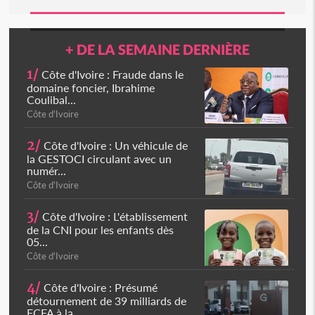
+ DE LA SEMAINE DERNIÈRE
1/
Côte d'Ivoire : Fraude dans le
domaine foncier, Ibrahime
Coulibal...
Côte d'Ivoire
2/
Côte d'Ivoire : Un véhicule de
la GESTOCI circulant avec un
numér...
Côte d'Ivoire
3/
Côte d'Ivoire : L'établissement
de la CNI pour les enfants dès
05...
Côte d'Ivoire
4/
Côte d'Ivoire : Présumé
détournement de 39 milliards de
FCFA à la...