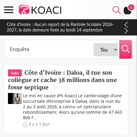
0
Côte d'Ivoire : Indépendance à Blahou, le sous-préfet : « La
fête nous invite à mesurer le chemin parcouru et à renouveler
notre engagement collectif en faveur du développement »
Côte d'Ivoire : Daloa, il tue son
Info
collègue et cache 38 millions dans une
fosse septique
Le mis en cause (Ph Koaci) Le cambriolage d’une
succursale d’entreprise à Daloa, dans la nuit du
2 au 3 août 2026, a connu un spectaculaire
rebondissement. Alors qu’une somme de 47 443
800 f...
il y a 1 jour