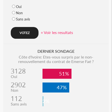
Oui
Non
Sans avis
+ Voir les resultats
DERNIER SONDAGE
Côte d'Ivoire: Etes-vous surpris par le non-
renouvellement du contrat de Emerse Faé ?
3128
51%
Oui
2902
47%
Non
112
2%
Sans avis