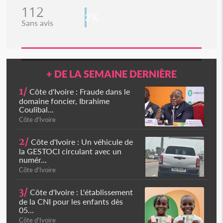
112
2%
Sans avis
+ DE LA SEMAINE DERNIÈRE
1/
Côte d'Ivoire : Fraude dans le
domaine foncier, Ibrahime
Coulibal...
Côte d'Ivoire
2/
Côte d'Ivoire : Un véhicule de
la GESTOCI circulant avec un
numér...
Côte d'Ivoire
3/
Côte d'Ivoire : L'établissement
de la CNI pour les enfants dès
05...
Côte d'Ivoire