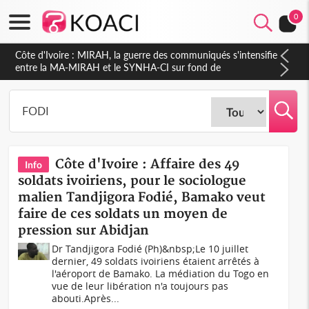
0
Côte d'Ivoire : MIRAH, la guerre des communiqués s'intensifie
entre la MA-MIRAH et le SYNHA-CI sur fond de
gouvernance et le projet de précompte sur les salaires des
agents
Côte d'Ivoire : Affaire des 49
Info
soldats ivoiriens, pour le sociologue
malien Tandjigora Fodié, Bamako veut
faire de ces soldats un moyen de
pression sur Abidjan
Dr Tandjigora Fodié (Ph)&nbsp;Le 10 juillet
dernier, 49 soldats ivoiriens étaient arrêtés à
l'aéroport de Bamako. La médiation du Togo en
vue de leur libération n'a toujours pas
abouti.Après...