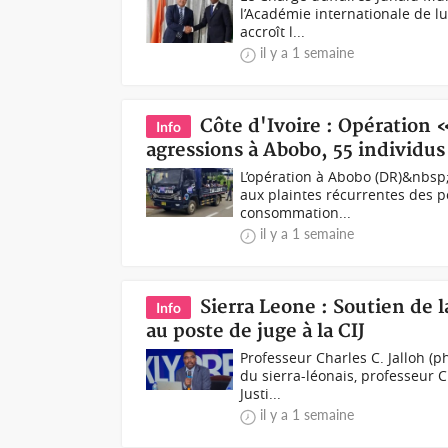
l’Académie internationale de lu
accroît l...
il y a 1 semaine
Côte d'Ivoire : Opération «
Info
agressions à Abobo, 55 individus
L’opération à Abobo (DR)&nbsp;
aux plaintes récurrentes des po
consommation...
il y a 1 semaine
Sierra Leone : Soutien de 
Info
au poste de juge à la CIJ
Professeur Charles C. Jalloh (
du sierra-léonais, professeur C
Justi...
il y a 1 semaine