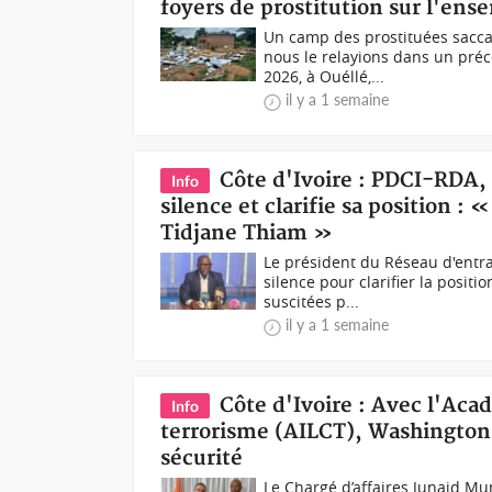
foyers de prostitution sur l'en
Un camp des prostituées sacca
nous le relayions dans un préc
2026, à Ouéllé,...
il y a 1 semaine
Côte d'Ivoire : PDCI-RDA,
Info
silence et clarifie sa position 
Tidjane Thiam »
Le président du Réseau d'entra
silence pour clarifier la posi
suscitées p...
il y a 1 semaine
Côte d'Ivoire : Avec l'Aca
Info
terrorisme (AILCT), Washington a
sécurité
Le Chargé d’affaires Junaid Mu