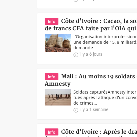
Côte d'Ivoire : Cacao, la s
Info
de francs CFA faite par l'OIA qui
L’Organisation interprofession
une demande de 15, 8 milliard
demande...
il y a 6 jours
Mali : Au moins 19 soldats
Info
Amnesty
Soldats capturésAmnesty Inter
tués après l'attaque d'un convo
de crimes...
il y a 1 semaine
Côte d'Ivoire : Après le dr
Info