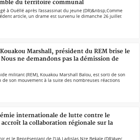
semble du territoire communal
gé à Ouéllé après l’assassinat du jeune (DR)&nbsp;Comme
édent article, un drame est survenu le dimanche 26 juillet
 Kouakou Marshall, président du REM brise le
: « Nous ne demandons pas la démission de
ide militant (REM), Kouakou Marshall Balou, est sorti de son
tion de son mouvement à la suite des nombreuses réactions
démie internationale de lutte contre le
ccroît la collaboration régionale sur la
nir et le Représentant de l’UA Ladislas Nze Bekale (DR)Avec