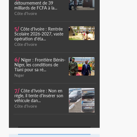
détournement de 39
milliards de FCFA à la...
Côte d'Ivoire
5/
Côte d'Ivoire : Rentrée
Scolaire 2026-2027, vaste
opération d'éta...
Côte d'Ivoire
6/
Niger : Frontière Bénin-
Niger, les conditions de
Tiani pour sa ré...
Niger
7/
Côte d'Ivoire : Non en
règle, il tente d'insérer son
véhicule dan...
Côte d'Ivoire