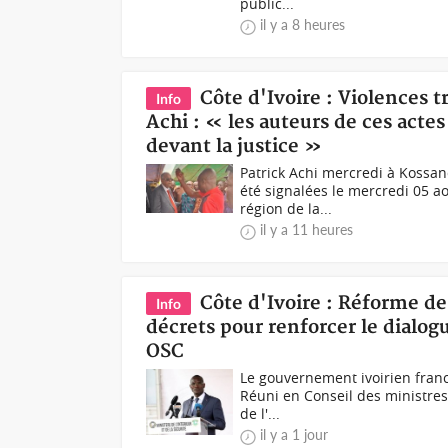
public...
il y a 8 heures
Côte d'Ivoire : Violences t
Info
Achi : « les auteurs de ces actes 
devant la justice »
Patrick Achi mercredi à Kossan
été signalées le mercredi 05 a
région de la...
il y a 11 heures
Côte d'Ivoire : Réforme de 
Info
décrets pour renforcer le dialog
OSC
Le gouvernement ivoirien franch
Réuni en Conseil des ministres 
de l'...
il y a 1 jour