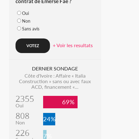
contrat de Emerse Faé ?
Oui
Non
Sans avis
+ Voir les resultats
DERNIER SONDAGE
Côte d'Ivoire : Affaire « Italia
Construction » sans ou avec faux
ACD, financement «...
2355
69%
Oui
808
24%
Non
226
7%