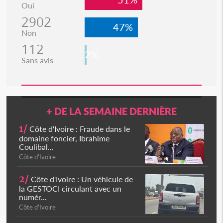
Oui
2902
47%
Non
112
2%
Sans avis
+ DE LA SEMAINE DERNIÈRE
1/
Côte d'Ivoire : Fraude dans le
domaine foncier, Ibrahime
Coulibal...
Côte d'Ivoire
2/
Côte d'Ivoire : Un véhicule de
la GESTOCI circulant avec un
numér...
Côte d'Ivoire