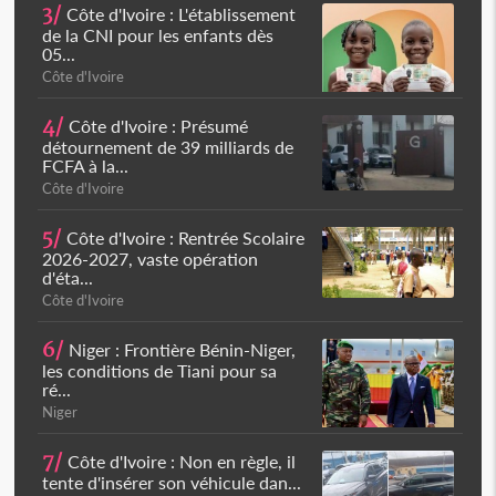
3/
Côte d'Ivoire : L'établissement
de la CNI pour les enfants dès
05...
Côte d'Ivoire
4/
Côte d'Ivoire : Présumé
détournement de 39 milliards de
FCFA à la...
Côte d'Ivoire
5/
Côte d'Ivoire : Rentrée Scolaire
2026-2027, vaste opération
d'éta...
Côte d'Ivoire
6/
Niger : Frontière Bénin-Niger,
les conditions de Tiani pour sa
ré...
Niger
7/
Côte d'Ivoire : Non en règle, il
tente d'insérer son véhicule dan...