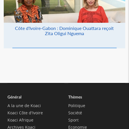
Côte d'Ivoire-Gabon : Dominique Ouattara reçoit
Zita Oligui Nguema
Général
Thèmes
A la une de Koaci
Politique
Koaci Côte d'Ivoire
Société
Koaci Afrique
Sport
Archives Koaci
Economie