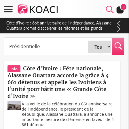
0
Côte d'Ivoire : À Abidjan, Amadou Oury Bah admire le modèle
ivoirien et veut s'en inspirer pour accélérer le développement
de la Guinée
Côte d'Ivoire : Fête nationale,
Info
Alassane Ouattara accorde la grâce à 4
661 détenus et appelle les Ivoiriens à
l'unité pour bâtir une « Grande Côte
d'Ivoire »
À la veille de la célébration du 66ᵉ anniversaire
de l'indépendance, le président de la
République, Alassane Ouattara, a annoncé une
importante mesure de clémence en faveur de 4
661 détenus...