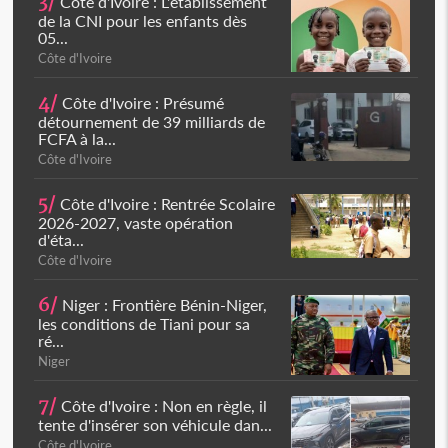
3/
Côte d'Ivoire : L'établissement
de la CNI pour les enfants dès
05...
Côte d'Ivoire
4/
Côte d'Ivoire : Présumé
détournement de 39 milliards de
FCFA à la...
Côte d'Ivoire
5/
Côte d'Ivoire : Rentrée Scolaire
2026-2027, vaste opération
d'éta...
Côte d'Ivoire
6/
Niger : Frontière Bénin-Niger,
les conditions de Tiani pour sa
ré...
Niger
7/
Côte d'Ivoire : Non en règle, il
tente d'insérer son véhicule dan...
Côte d'Ivoire