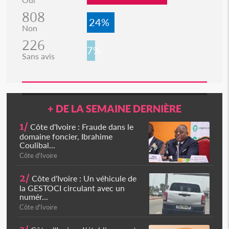
808
24%
Non
226
7%
Sans avis
+ DE LA SEMAINE DERNIÈRE
1/
Côte d'Ivoire : Fraude dans le
domaine foncier, Ibrahime
Coulibal...
Côte d'Ivoire
2/
Côte d'Ivoire : Un véhicule de
la GESTOCI circulant avec un
numér...
Côte d'Ivoire