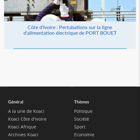
Côte d'Ivoire : Pertubations sur la ligne
d'alimentation électrique de PORT BOUET
Général
Thèmes
A la une de Koaci
Politique
Koaci Côte d'Ivoire
Société
Koaci Afrique
Sport
Archives Koaci
Economie