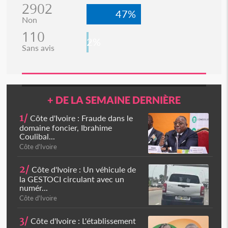
2902
47%
Non
110
2%
Sans avis
+ DE LA SEMAINE DERNIÈRE
1/
Côte d'Ivoire : Fraude dans le
domaine foncier, Ibrahime
Coulibal...
Côte d'Ivoire
2/
Côte d'Ivoire : Un véhicule de
la GESTOCI circulant avec un
numér...
Côte d'Ivoire
3/
Côte d'Ivoire : L'établissement