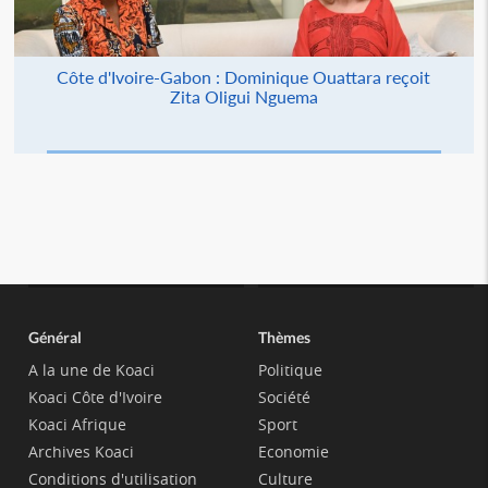
Côte d'Ivoire-Gabon : Dominique Ouattara reçoit
Zita Oligui Nguema
Général
Thèmes
A la une de Koaci
Politique
Koaci Côte d'Ivoire
Société
Koaci Afrique
Sport
Archives Koaci
Economie
Conditions d'utilisation
Culture