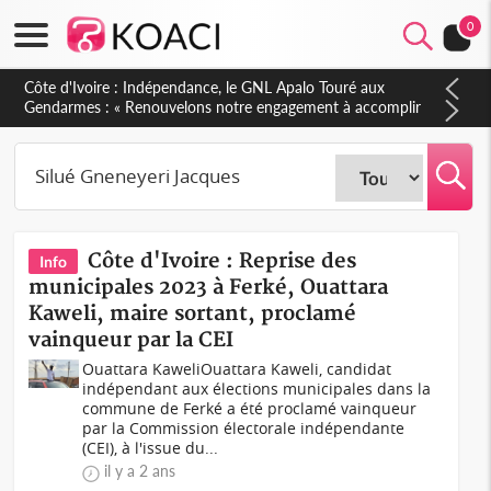
0
Côte d'Ivoire : Indépendance, le GNL Apalo Touré aux
Gendarmes : « Renouvelons notre engagement à accomplir
notre mission avec honneur, discipline, loyauté et
dévouement »
Côte d'Ivoire : Reprise des
Info
municipales 2023 à Ferké, Ouattara
Kaweli, maire sortant, proclamé
vainqueur par la CEI
Ouattara KaweliOuattara Kaweli, candidat
indépendant aux élections municipales dans la
commune de Ferké a été proclamé vainqueur
par la Commission électorale indépendante
(CEI), à l'issue du...
il y a 2 ans