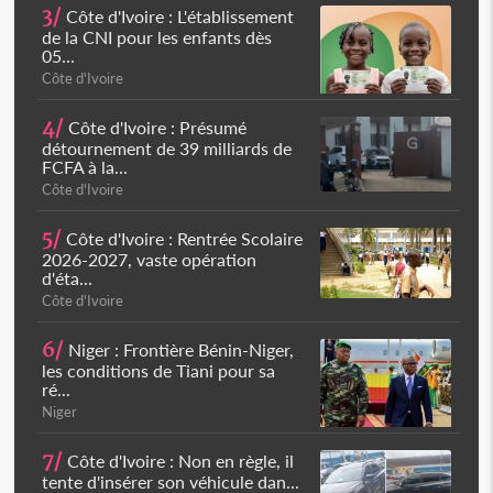
3/
Côte d'Ivoire : L'établissement
de la CNI pour les enfants dès
05...
Côte d'Ivoire
4/
Côte d'Ivoire : Présumé
détournement de 39 milliards de
FCFA à la...
Côte d'Ivoire
5/
Côte d'Ivoire : Rentrée Scolaire
2026-2027, vaste opération
d'éta...
Côte d'Ivoire
6/
Niger : Frontière Bénin-Niger,
les conditions de Tiani pour sa
ré...
Niger
7/
Côte d'Ivoire : Non en règle, il
tente d'insérer son véhicule dan...