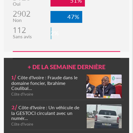
51%
Oui
2902
47%
Non
112
2%
Sans avis
+ DE LA SEMAINE DERNIÈRE
1/
Côte d'Ivoire : Fraude dans le
domaine foncier, Ibrahime
Coulibal...
Côte d'Ivoire
2/
Côte d'Ivoire : Un véhicule de
la GESTOCI circulant avec un
numér...
Côte d'Ivoire