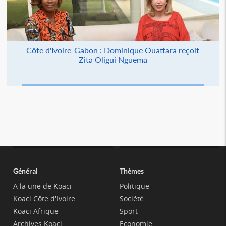
Côte d'Ivoire-Gabon : Dominique Ouattara reçoit
Zita Oligui Nguema
Général
Thèmes
A la une de Koaci
Politique
Koaci Côte d'Ivoire
Société
Koaci Afrique
Sport
Archives Koaci
Economie