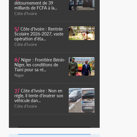
détournement de 39
milliards de FCFA à la...
Côte d'Ivoire
5/
Côte d'Ivoire : Rentrée
Scolaire 2026-2027, vaste
opération d'éta...
Côte d'Ivoire
6/
Niger : Frontière Bénin-
Niger, les conditions de
Tiani pour sa ré...
Niger
7/
Côte d'Ivoire : Non en
règle, il tente d'insérer son
véhicule dan...
Côte d'Ivoire