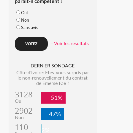
parait-il compétent ?
Oui
Non
Sans avis
+ Voir les resultats
DERNIER SONDAGE
Côte d'Ivoire: Etes-vous surpris par
le non-renouvellement du contrat
de Emerse Faé ?
3128
51%
Oui
2902
47%
Non
110
2%