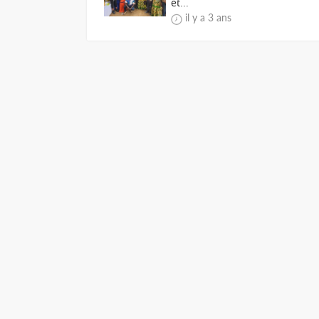
et...
il y a 3 ans