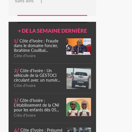
Sans avis
+ DE LA SEMAINE DERNIÈRE
1/
Côte d'Ivoire : Fraude
dans le domaine foncier,
Ibrahime Coulibal...
Côte d'Ivoire
2/
Côte d'Ivoire : Un
véhicule de la GESTOCI
circulant avec un numér...
Côte d'Ivoire
3/
Côte d'Ivoire :
L'établissement de la CNI
pour les enfants dès 05...
Côte d'Ivoire
4/
Côte d'Ivoire : Présumé