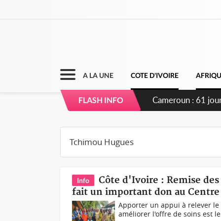
A LA UNE
COTE D'IVOIRE
AFRIQ
Cameroun : 61 jours
FLASH INFO
du pouvoir
Côte d'Ivoire : Remise des
Info
fait un important don au Centre
Apporter un appui à relever l
améliorer l'offre de soins est l