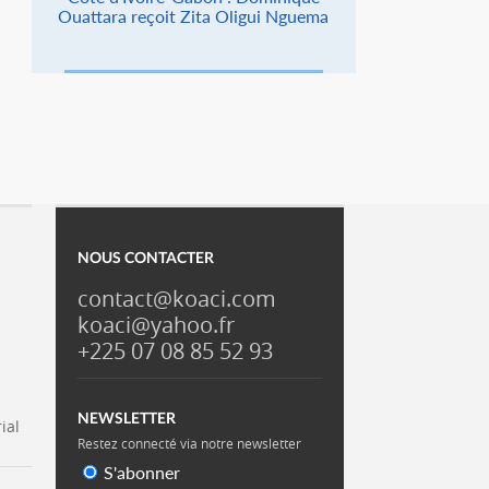
Ouattara reçoit Zita Oligui Nguema
NOUS CONTACTER
contact@koaci.com
koaci@yahoo.fr
+225 07 08 85 52 93
NEWSLETTER
ial
Restez connecté via notre newsletter
S'abonner