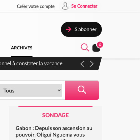
Se Connecter
Créer votre compte
S'abonner
0
ARCHIVES
onnel à constater la vacance
SONDAGE
Gabon : Depuis son ascension au
pouvoir, Oligui Nguema vous