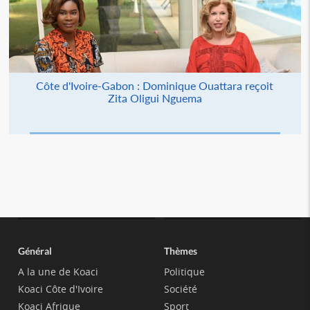
Côte d'Ivoire-Gabon : Dominique Ouattara reçoit
Zita Oligui Nguema
Général
Thèmes
A la une de Koaci
Politique
Koaci Côte d'Ivoire
Société
Koaci Afrique
Sport