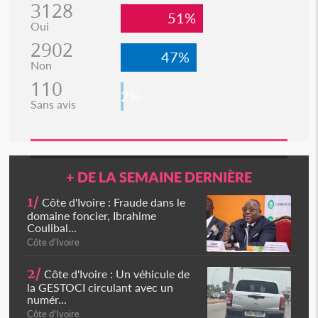
3128
51%
Oui
2902
47%
Non
110
2%
Sans avis
+ DE LA SEMAINE DERNIÈRE
1/
Côte d'Ivoire : Fraude dans le
domaine foncier, Ibrahime
Coulibal...
Côte d'Ivoire
2/
Côte d'Ivoire : Un véhicule de
la GESTOCI circulant avec un
numér...
Côte d'Ivoire