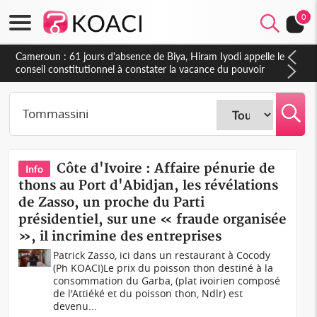
0
Cameroun : 61 jours d'absence de Biya, Hiram Iyodi appelle le
conseil constitutionnel à constater la vacance du pouvoir
Côte d'Ivoire : Affaire pénurie de
Info
thons au Port d'Abidjan, les révélations
de Zasso, un proche du Parti
présidentiel, sur une « fraude organisée
», il incrimine des entreprises
Patrick Zasso, ici dans un restaurant à Cocody
(Ph KOACI)Le prix du poisson thon destiné à la
consommation du Garba, (plat ivoirien composé
de l'Attiéké et du poisson thon, Ndlr) est
devenu...