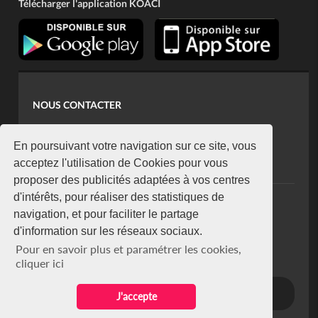
Télécharger l'application KOACI
NOUS CONTACTER
contact@koaci.com
koaci@yahoo.fr
En poursuivant votre navigation sur ce site, vous
+225 07 08 85 52 93
acceptez l'utilisation de Cookies pour vous
proposer des publicités adaptées à vos centres
d'intérêts, pour réaliser des statistiques de
NEWSLETTER
navigation, et pour faciliter le partage
Restez connecté via notre newsletter
d'information sur les réseaux sociaux.
S'abonner
Pour en savoir plus et paramétrer les cookies,
Se désabonner
cliquer ici
J'accepte