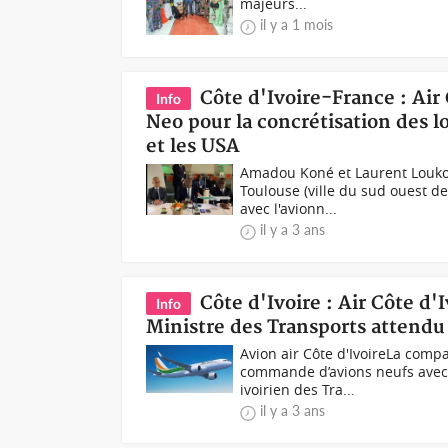
majeurs...
il y a 1 mois
Côte d'Ivoire-France : Ai
Info
Neo pour la concrétisation des 
et les USA
Amadou Koné et Laurent Loukou
Toulouse (ville du sud ouest de
avec l'avionn...
il y a 3 ans
Côte d'Ivoire : Air Côte 
Info
Ministre des Transports attendu
Avion air Côte d'IvoireLa comp
commande d’avions neufs avec s
ivoirien des Tra...
il y a 3 ans