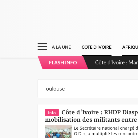
A LA UNE
COTE D'IVOIRE
AFRIQ
Côte d'Ivoire : Ma
FLASH INFO
Côte d'Ivoire : RHDP Diasp
Info
mobilisation des militants entre
Le Secrétaire national chargé d
O.D. », a multiplié les rencon