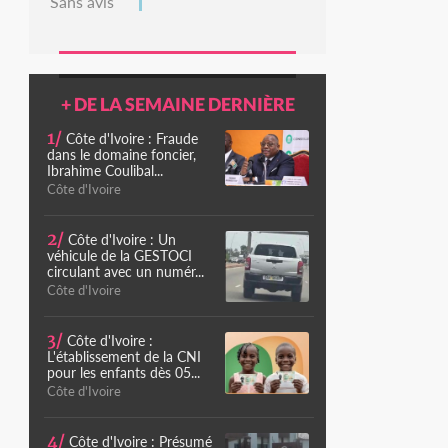
Sans avis
+ DE LA SEMAINE DERNIÈRE
1/
Côte d'Ivoire : Fraude
dans le domaine foncier,
Ibrahime Coulibal...
Côte d'Ivoire
2/
Côte d'Ivoire : Un
véhicule de la GESTOCI
circulant avec un numér...
Côte d'Ivoire
3/
Côte d'Ivoire :
L'établissement de la CNI
pour les enfants dès 05...
Côte d'Ivoire
4/
Côte d'Ivoire : Présumé