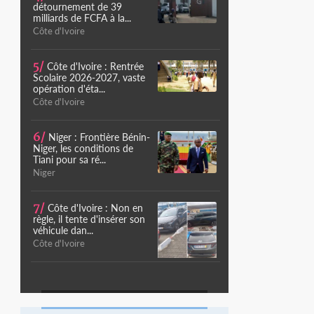
détournement de 39
milliards de FCFA à la...
Côte d'Ivoire
5/
Côte d'Ivoire : Rentrée
Scolaire 2026-2027, vaste
opération d'éta...
Côte d'Ivoire
6/
Niger : Frontière Bénin-
Niger, les conditions de
Tiani pour sa ré...
Niger
7/
Côte d'Ivoire : Non en
règle, il tente d'insérer son
véhicule dan...
Côte d'Ivoire