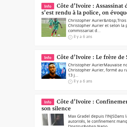
Côte d'Ivoire : Assassinat 
Info
s'est rendu à la police, on évo
Christopher Aurier&nbsp;Trois 
Christopher Aurier et selon la 
commissariat d...
il y a 6 ans
Côte d'Ivoire : Le frère de
Info
Christopher Aurier Mauvaise nou
Christopher Aurier, formé au r
13 j...
il y a 6 ans
Côte d'Ivoire : Confineme
Info
son silence
Max Gradel depuis l’INJSDans l
autorités, le confinement ma
l'Institut&nbsp;Natio...