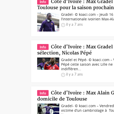
Côte d'Ivoire : Max Gradel
Info
Toulouse pour la saison prochai
Gradel- © koaci.com – Jeudi 16 
l’internationale ivoirien Max-A
il y a 7 ans
Côte d'Ivoire : Max Gradel
Info
sélection, Nicolas Pépé
Gradel et Pépé- © koaci.com –
Pépé cette saison avec Lille ne
indifféren...
il y a 7 ans
Côte d'Ivoire : Max Alain 
Info
domicile de Toulouse
Gradel- © koaci.com – Vendredi
victime d’un cambriolage à To