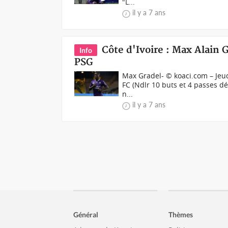
"L...
il y a 7 ans
Côte d'Ivoire : Max Alain G
Info
PSG
Max Gradel- © koaci.com – Jeud
FC (Ndlr 10 buts et 4 passes dé
n...
il y a 7 ans
Général
Thèmes