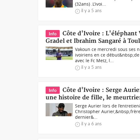
(32ans) .L’ivoi...
il y a 5 ans
Côte d'Ivoire : L'éléphan
Info
Gradel et Ibrahim Sangaré à Tou
Vakoun ce mercredi sous ses n
ivoiriens en ce début&nbsp;d
avec le Fc Metz, l...
il y a 5 ans
Côte d'Ivoire : Serge Aurie
Info
une histoire de fille, le meurtr
Serge Aurier lors de l’entreti
Christopher Aurier,&nbsp;frère c
dernier&...
il y a 6 ans