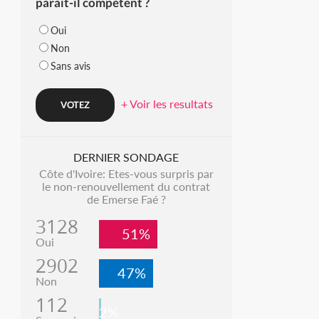
parait-il compétent ?
Oui
Non
Sans avis
+ Voir les resultats
DERNIER SONDAGE
Côte d'Ivoire: Etes-vous surpris par
le non-renouvellement du contrat
de Emerse Faé ?
3128
51%
Oui
2902
47%
Non
112
2%