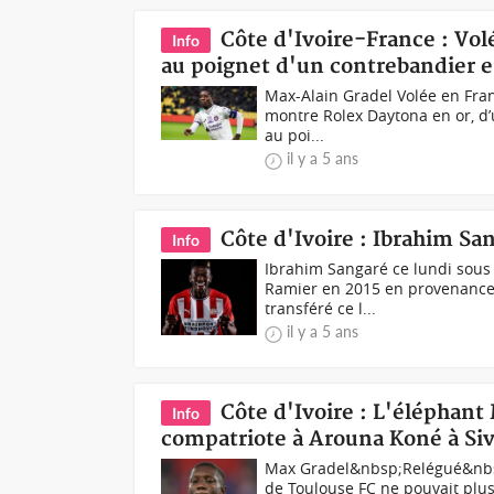
Côte d'Ivoire-France : Vol
Info
au poignet d'un contrebandier 
Max-Alain Gradel Volée en Franc
montre Rolex Daytona en or, d
au poi...
il y a 5 ans
Côte d'Ivoire : Ibrahim S
Info
Ibrahim Sangaré ce lundi sous 
Ramier en 2015 en provenance d
transféré ce l...
il y a 5 ans
Côte d'Ivoire : L'éléphant
Info
compatriote à Arouna Koné à Siv
Max Gradel&nbsp;Relégué&nbsp;e
de Toulouse FC ne pouvait plu