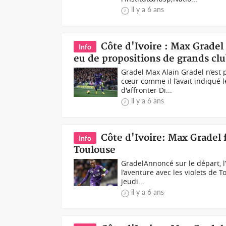
il y a 6 ans
Côte d'Ivoire : Max Gradel
Info
eu de propositions de grands clu
Gradel Max Alain Gradel n’est 
cœur comme il l’avait indiqué 
d'affronter Di...
il y a 6 ans
Côte d'Ivoire: Max Gradel 
Info
Toulouse
GradelAnnoncé sur le départ, l’
l’aventure avec les violets de
jeudi...
il y a 6 ans