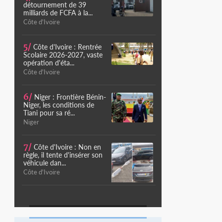
détournement de 39
milliards de FCFA à la...
Côte d'Ivoire
5/
Côte d'Ivoire : Rentrée
Scolaire 2026-2027, vaste
opération d'éta...
Côte d'Ivoire
6/
Niger : Frontière Bénin-
Niger, les conditions de
Tiani pour sa ré...
Niger
7/
Côte d'Ivoire : Non en
règle, il tente d'insérer son
véhicule dan...
Côte d'Ivoire