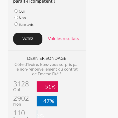
parait-il compétent ?
Oui
Non
Sans avis
+ Voir les resultats
DERNIER SONDAGE
Côte d'Ivoire: Etes-vous surpris par
le non-renouvellement du contrat
de Emerse Faé ?
3128
51%
Oui
2902
47%
Non
110
2%