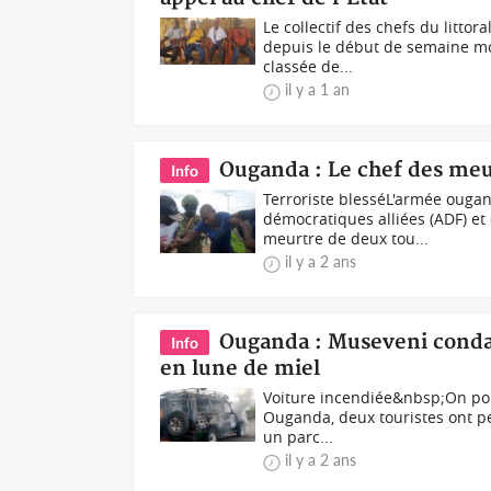
Le collectif des chefs du litto
depuis le début de semaine mon
classée de...
il y a 1 an
Ouganda : Le chef des meur
Info
Terroriste blesséL'armée ougan
démocratiques alliées (ADF) 
meurtre de deux tou...
il y a 2 ans
Ouganda : Museveni conda
Info
en lune de miel
Voiture incendiée&nbsp;On pour
Ouganda, deux touristes ont per
un parc...
il y a 2 ans