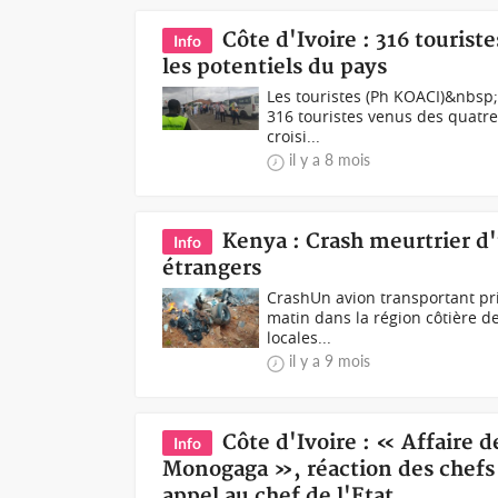
Côte d'Ivoire : 316 tourist
Info
les potentiels du pays
Les touristes (Ph KOACI)&nbsp;
316 touristes venus des quatre
croisi...
il y a 8 mois
Kenya : Crash meurtrier d'
Info
étrangers
CrashUn avion transportant pri
matin dans la région côtière de
locales...
il y a 9 mois
Côte d'Ivoire : « Affaire d
Info
Monogaga », réaction des chefs 
appel au chef de l'Etat