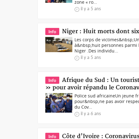
zone « ro...
il y a 5 ans
Niger : Huit morts dont six
Info
Les corps de victimes&nbsp;Un
à&nbsp;huit personnes parmi le
Niger .Des individu...
il y a 5 ans
Afrique du Sud : Un touris
Info
» pour avoir répandu le Coronav
Police sud africaineUn jeune f
pour&nbsp;ne pas avoir respect
du Cov...
il y a 6 ans
Côte d'Ivoire : Coronavirus
Info