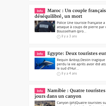
Maroc : Un couple français
Info
déséquilibré, un mort
Police Une touriste française 
attaque à coups de pierre par 
Bousselham (pro...
il y a 3 ans
Egypte: Deux touristes eu
Info
Requin &nbsp;Destin tragique 
perdu la vie après avoir été a
le sud d'Hur...
il y a 4 ans
Namibie : Quatre touristes 
Info
jours dans un canyon
Canyon (ph)Quatre touristes su