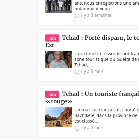
ans, nous enregistrons une amél
notamment vena...
il y a 3 semaines
Tchad : Porté disparu, le 
Info
Est
La victimeUn ressortissant fran
zone touristique du Guelta de B
Tchad,...
il y a 5 mois
Tchad : Un touriste frança
Info
«rouge»
Un touriste français est porté
Bachikele, dans la province de
est classé...
il y a 5 mois