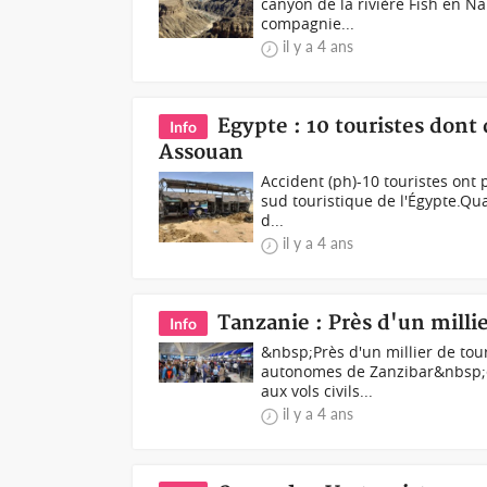
canyon de la rivière Fish en N
compagnie...
il y a 4 ans
Egypte : 10 touristes dont
Info
Assouan
Accident (ph)-10 touristes ont 
sud touristique de l'Égypte.Qu
d...
il y a 4 ans
Tanzanie : Près d'un milli
Info
&nbsp;Près d'un millier de tour
autonomes de Zanzibar&nbsp;en
aux vols civils...
il y a 4 ans