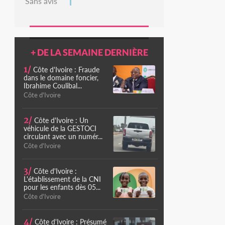
Sans avis
+ DE LA SEMAINE DERNIÈRE
1/
Côte d'Ivoire : Fraude
dans le domaine foncier,
Ibrahime Coulibal...
Côte d'Ivoire
2/
Côte d'Ivoire : Un
véhicule de la GESTOCI
circulant avec un numér...
Côte d'Ivoire
3/
Côte d'Ivoire :
L'établissement de la CNI
pour les enfants dès 05...
Côte d'Ivoire
4/
Côte d'Ivoire : Présumé