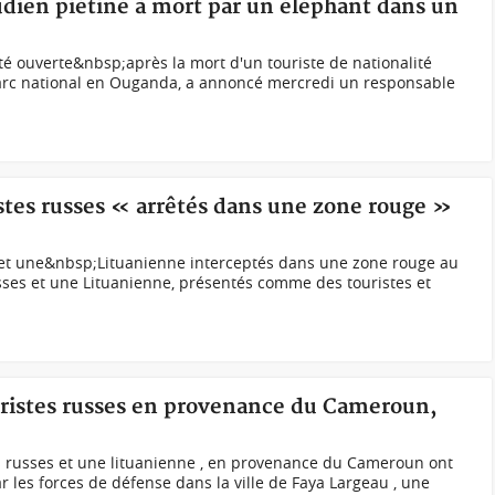
udien piétiné à mort par un éléphant dans un
é ouverte&nbsp;après la mort d'un touriste de nationalité
arc national en Ouganda, a annoncé mercredi un responsable
ristes russes « arrêtés dans une zone rouge »
 et une&nbsp;Lituanienne interceptés dans une zone rouge au
sses et une Lituanienne, présentés comme des touristes et
uristes russes en provenance du Cameroun,
s russes et une lituanienne , en provenance du Cameroun ont
ar les forces de défense dans la ville de Faya Largeau , une