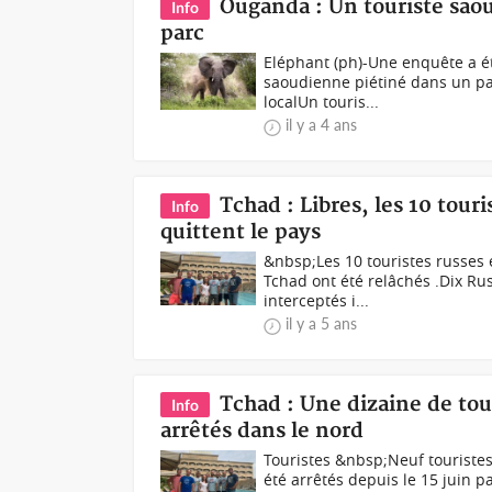
Ouganda : Un touriste sao
Info
parc
Eléphant (ph)-Une enquête a ét
saoudienne piétiné dans un p
localUn touris...
il y a 4 ans
Tchad : Libres, les 10 tou
Info
quittent le pays
&nbsp;Les 10 touristes russes
Tchad ont été relâchés .Dix Ru
interceptés i...
il y a 5 ans
Tchad : Une dizaine de to
Info
arrêtés dans le nord
Touristes &nbsp;Neuf touriste
été arrêtés depuis le 15 juin p