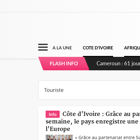
A LA UNE
COTE D'IVOIRE
AFRIQ
Côte d'Ivoire : F
FLASH INFO
Côte d'Ivoire : Grâce au p
Info
semaine, le pays enregistre une 
l'Europe
« Grâce au partenariat entre Su