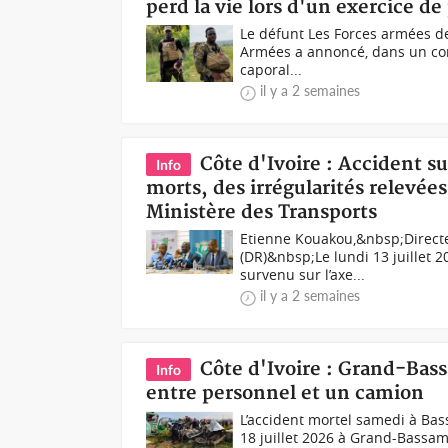
perd la vie lors d'un exercice d
Le défunt Les Forces armées de 
Armées a annoncé, dans un comm
caporal...
il y a 2 semaines
Côte d'Ivoire : Accident s
Info
morts, des irrégularités relevée
Ministère des Transports
Etienne Kouakou,&nbsp;Directe
(DR)&nbsp;Le lundi 13 juillet 2
survenu sur l’axe...
il y a 2 semaines
Côte d'Ivoire : Grand-Bass
Info
entre personnel et un camion
L’accident mortel samedi à Bas
18 juillet 2026 à Grand-Bassa