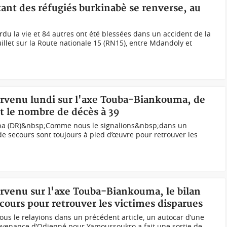
ant des réfugiés burkinabè se renverse, au
du la vie et 84 autres ont été blessées dans un accident de la
illet sur la Route nationale 15 (RN15), entre Mdandoly et
survenu lundi sur l'axe Touba-Biankouma, de
t le nombre de décès à 39
uba (DR)&nbsp;Comme nous le signalions&nbsp;dans un
 de secours sont toujours à pied d’œuvre pour retrouver les
urvenu sur l'axe Touba-Biankouma, le bilan
cours pour retrouver les victimes disparues
us le relayions dans un précédent article, un autocar d’une
venance d’Odienné pour Yamoussoukro a fait une sortie de