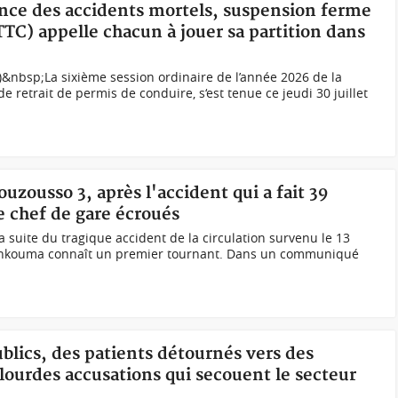
ence des accidents mortels, suspension ferme
C) appelle chacun à jouer sa partition dans
&nbsp;La sixième session ordinaire de l’année 2026 de la
retrait de permis de conduire, s‘est tenue ce jeudi 30 juillet
uzousso 3, après l'accident qui a fait 39
le chef de gare écroués
la suite du tragique accident de la circulation survenu le 13
Biankouma connaît un premier tournant. Dans un communiqué
ublics, des patients détournés vers des
s lourdes accusations qui secouent le secteur