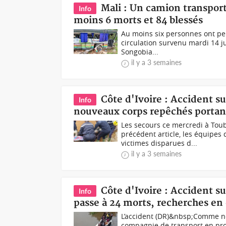
Mali : Un camion transport
Info
moins 6 morts et 84 blessés
Au moins six personnes ont per
circulation survenu mardi 14 ju
Songobia...
il y a 3 semaines
Côte d'Ivoire : Accident 
Info
nouveaux corps repêchés portan
Les secours ce mercredi à To
précédent article, les équipes
victimes disparues d...
il y a 3 semaines
Côte d'Ivoire : Accident s
Info
passe à 24 morts, recherches en 
L’accident (DR)&nbsp;Comme no
compagnie de transport en pro