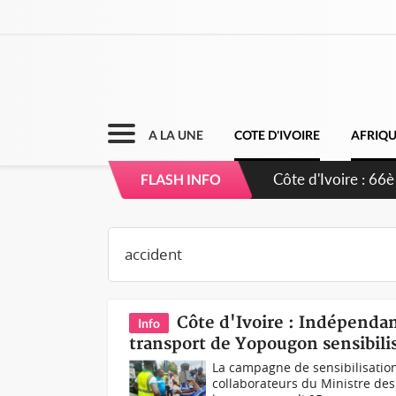
A LA UNE
COTE D'IVOIRE
AFRIQ
Côte d'Ivoire : À 
FLASH INFO
développement de
Côte d'Ivoire : Indépendanc
Info
transport de Yopougon sensibilis
La campagne de sensibilisatio
collaborateurs du Ministre des