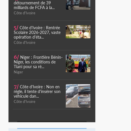
détournement de 39
milliards de FCFA à la...
Côte d'Ivoire
5/
Côte d'Ivoire : Rentrée
Scolaire 2026-2027, vaste
opération d'éta...
Côte d'Ivoire
6/
Niger : Frontière Bénin-
Niger, les conditions de
Tiani pour sa ré...
Niger
7/
Côte d'Ivoire : Non en
règle, il tente d'insérer son
véhicule dan...
Côte d'Ivoire