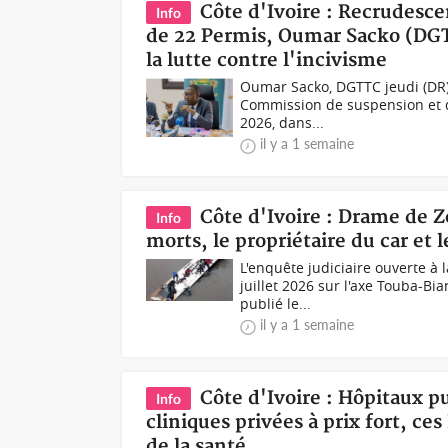
Côte d'Ivoire : Recrudesc
Info
de 22 Permis, Oumar Sacko (DGTT
la lutte contre l'incivisme
Oumar Sacko, DGTTC jeudi (DR)
Commission de suspension et de 
2026, dans...
il y a 1 semaine
Côte d'Ivoire : Drame de Zo
Info
morts, le propriétaire du car et 
L'enquête judiciaire ouverte à 
juillet 2026 sur l'axe Touba-
publié le...
il y a 1 semaine
Côte d'Ivoire : Hôpitaux p
Info
cliniques privées à prix fort, ce
de la santé