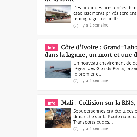
Des pratiques présumées de dé
établissements privés seraient 
témoignages recueillis...
il y a 1 semaine
Côte d'Ivoire : Grand-La
Info
dans la lagune, un mort et une 
Un nouveau chavirement de deu
région des Grands-Ponts, faisa
le premier d...
il y a 1 semaine
Mali : Collision sur la RN6
Info
Sept personnes ont été tuées e
dimanche sur la Route national
Transports et des...
il y a 1 semaine