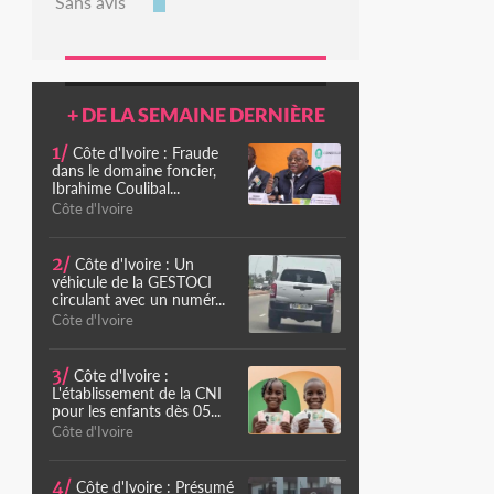
Sans avis
+ DE LA SEMAINE DERNIÈRE
1/
Côte d'Ivoire : Fraude
dans le domaine foncier,
Ibrahime Coulibal...
Côte d'Ivoire
2/
Côte d'Ivoire : Un
véhicule de la GESTOCI
circulant avec un numér...
Côte d'Ivoire
3/
Côte d'Ivoire :
L'établissement de la CNI
pour les enfants dès 05...
Côte d'Ivoire
4/
Côte d'Ivoire : Présumé