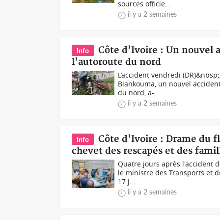
sources officie...
il y a 2 semaines
Côte d'Ivoire : Un nouvel 
Info
l'autoroute du nord
L’accident vendredi (DR)&nbsp;
Biankouma, un nouvel accident d
du nord, a-...
il y a 2 semaines
Côte d'Ivoire : Drame du 
Info
chevet des rescapés et des famil
Quatre jours après l'accident d
le ministre des Transports et 
17 j...
il y a 2 semaines