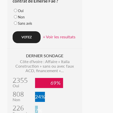
contrat de Emerse Faé ?
Oui
Non
Sans avis
+ Voir les resultats
DERNIER SONDAGE
Côte d'Ivoire : Affaire « Italia
Construction » sans ou avec faux
ACD, financement «...
2355
69%
Oui
808
24%
Non
226
7%