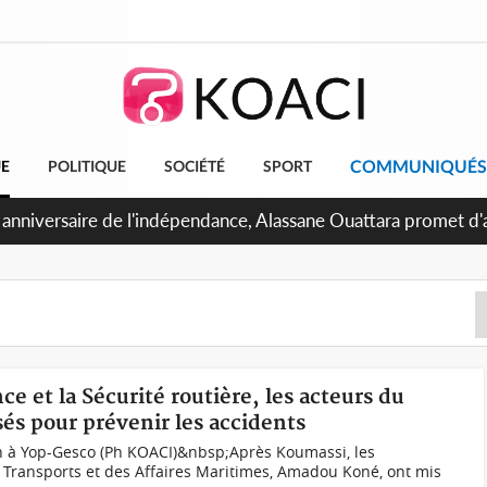
COMMUNIQUÉS
UE
POLITIQUE
SOCIÉTÉ
SPORT
Abidjan, Amadou Oury Bah admire le modèle ivoirien et veut s'e
 la Guinée
e et la Sécurité routière, les acteurs du
és pour prévenir les accidents
n à Yop-Gesco (Ph KOACI)&nbsp;Après Koumassi, les
 Transports et des Affaires Maritimes, Amadou Koné, ont mis