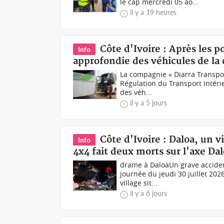
le cap mercredi 05 ao...
il y a 19 heures
Côte d'Ivoire : Après les p
Info
approfondie des véhicules de la
La compagnie « Diarra Transport
Régulation du Transport Intéri
des véh...
il y a 5 jours
Côte d'Ivoire : Daloa, un
Info
4x4 fait deux morts sur l'axe Da
drame à DaloaUn grave accident
journée du jeudi 30 juillet 202
village sit...
il y a 6 jours