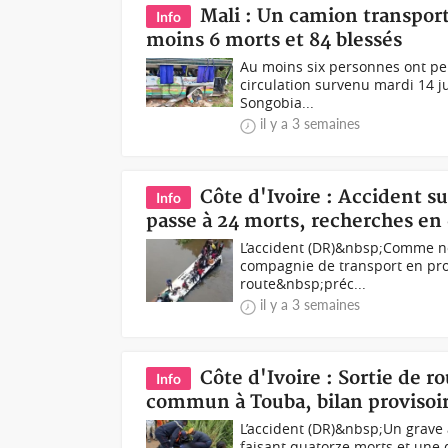
Mali : Un camion transport
Info
moins 6 morts et 84 blessés
Au moins six personnes ont per
circulation survenu mardi 14 ju
Songobia...
il y a 3 semaines
Côte d'Ivoire : Accident s
Info
passe à 24 morts, recherches en 
L’accident (DR)&nbsp;Comme no
compagnie de transport en pro
route&nbsp;préc...
il y a 3 semaines
Côte d'Ivoire : Sortie de r
Info
commun à Touba, bilan provisoir
L’accident (DR)&nbsp;Un grave a
faisant quatorze morts et une 