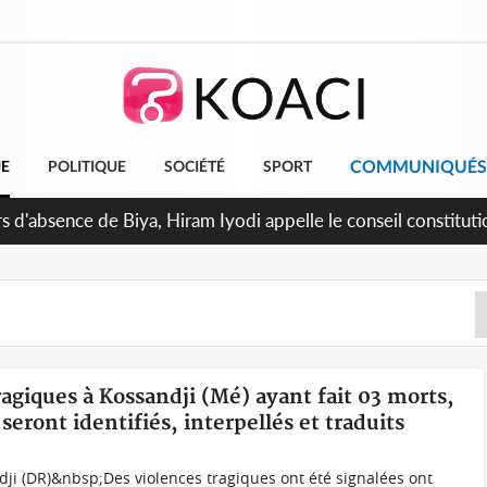
COMMUNIQUÉS
UE
POLITIQUE
SOCIÉTÉ
SPORT
in de la pagaille au PDCI-RDA, Lessiehi bannit les mouvements
ragiques à Kossandji (Mé) ayant fait 03 morts,
seront identifiés, interpellés et traduits
dji (DR)&nbsp;Des violences tragiques ont été signalées ont