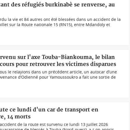
ant des réfugiés burkinabè se renverse, au
du la vie et 84 autres ont été blessées dans un accident de la
illet sur la Route nationale 15 (RN15), entre Mdandoly et
urvenu sur l'axe Touba-Biankouma, le bilan
cours pour retrouver les victimes disparues
us le relayions dans un précédent article, un autocar d’une
venance d’Odienné pour Yamoussoukro a fait une sortie de
oute ce lundi d'un car de transport en
e, 14 morts
ccident de la route est survenu ce lundi 13 juillet 2026
quarantaine de blessés à Touba (Nord-ouest), a-t-on appris