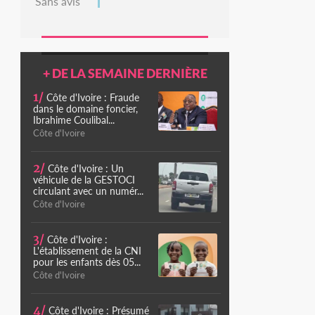
Sans avis
+ DE LA SEMAINE DERNIÈRE
1/
Côte d'Ivoire : Fraude
dans le domaine foncier,
Ibrahime Coulibal...
Côte d'Ivoire
2/
Côte d'Ivoire : Un
véhicule de la GESTOCI
circulant avec un numér...
Côte d'Ivoire
3/
Côte d'Ivoire :
L'établissement de la CNI
pour les enfants dès 05...
Côte d'Ivoire
4/
Côte d'Ivoire : Présumé