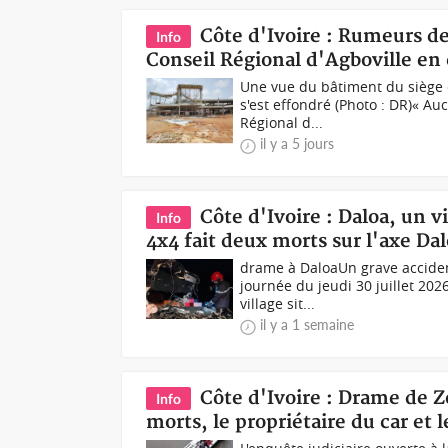
Côte d'Ivoire : Rumeurs de
Info
Conseil Régional d'Agboville en
Une vue du bâtiment du siège d
s'est effondré (Photo : DR)« Au
Régional d...
il y a 5 jours
Côte d'Ivoire : Daloa, un
Info
4x4 fait deux morts sur l'axe Da
drame à DaloaUn grave accident
journée du jeudi 30 juillet 202
village sit...
il y a 1 semaine
Côte d'Ivoire : Drame de Zo
Info
morts, le propriétaire du car et 