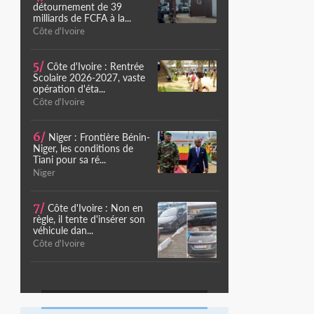
détournement de 39
milliards de FCFA à la...
Côte d'Ivoire
5/
Côte d'Ivoire : Rentrée
Scolaire 2026-2027, vaste
opération d'éta...
Côte d'Ivoire
6/
Niger : Frontière Bénin-
Niger, les conditions de
Tiani pour sa ré...
Niger
7/
Côte d'Ivoire : Non en
règle, il tente d'insérer son
véhicule dan...
Côte d'Ivoire