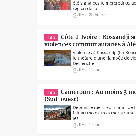
été signalées le mercredi 05 a
région de la...
il y a 23 heures
Côte d'Ivoire : Kossandji s
Info
violences communautaires à Al
Violences à Kossandji (Ph Koaci
le théâtre d'une flambée de vi
Déclenché...
il y a 1 jour
Cameroun : Au moins 3 mor
Info
(Sud-ouest)
Depuis ce mercredi matin, de fo
fait au moins trois morts : un
les...
il y a 1 jour