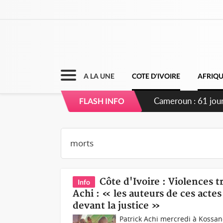
A LA UNE
COTE D'IVOIRE
AFRIQ
Côte d'Ivoire : F
FLASH INFO
Côte d'Ivoire : Violences t
Info
Achi : « les auteurs de ces actes 
devant la justice »
Patrick Achi mercredi à Kossan