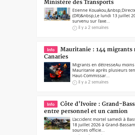
Ministère des Transports
Etienne Kouakou,&nbsp;Directe
(DR)&nbsp;Le lundi 13 juillet 2
survenu sur l’axe...
il y a 2 semaines
Mauritanie : 144 migrants 
Info
Canaries
Migrants en détresseAu moins 
Mauritanie après plusieurs tent
Haut-Commissar...
il y a 2 semaines
Côte d'Ivoire : Grand-Bass
Info
entre personnel et un camion
L’accident mortel samedi à Bas
18 juillet 2026 à Grand-Bassa
sources officie...