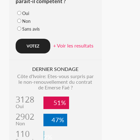
parait-il compétent ?
Oui
Non
Sans avis
+ Voir les resultats
DERNIER SONDAGE
Côte d'Ivoire: Etes-vous surpris par
le non-renouvellement du contrat
de Emerse Faé ?
3128
51%
Oui
2902
47%
Non
110
2%