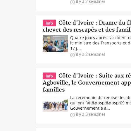
il y a 2 semaines
Côte d'Ivoire : Drame du 
Info
chevet des rescapés et des famil
Quatre jours après l'accident d
le ministre des Transports et 
17 j...
il y a 2 semaines
Côte d'Ivoire : Suite aux r
Info
Agboville, le Gouvernement appo
familles
La cérémonie de remise des do
qui ont fait&nbsp;&nbsp;09 mor
Gouvernement a a...
il y a 3 semaines