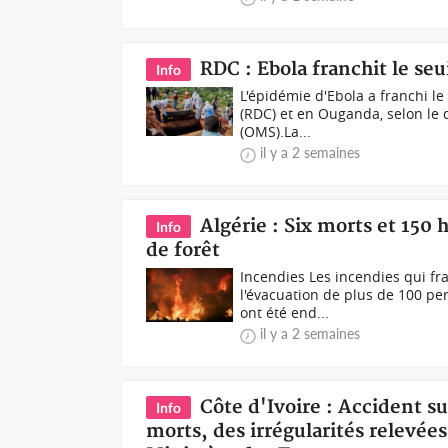
RDC : Ebola franchit le se
Info
L'épidémie d'Ebola a franchi 
(RDC) et en Ouganda, selon le 
(OMS).La...
il y a 2 semaines
Algérie : Six morts et 150
Info
de forêt
Incendies Les incendies qui fra
l'évacuation de plus de 100 pe
ont été end...
il y a 2 semaines
Côte d'Ivoire : Accident s
Info
morts, des irrégularités relevée