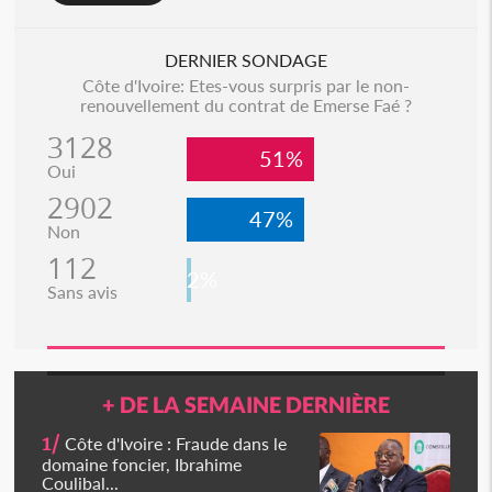
DERNIER SONDAGE
Côte d'Ivoire: Etes-vous surpris par le non-
renouvellement du contrat de Emerse Faé ?
3128
51%
Oui
2902
47%
Non
112
2%
Sans avis
+ DE LA SEMAINE DERNIÈRE
1/
Côte d'Ivoire : Fraude dans le
domaine foncier, Ibrahime
Coulibal...