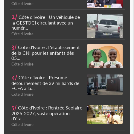
Côte d'Ivoire
2/
Côte d'Ivoire : Un véhicule de
la GESTOCI circulant avec un
numér...
Côte d'Ivoire
3/
Côte d'Ivoire : L'établissement
de la CNI pour les enfants dès
05...
Côte d'Ivoire
4/
Côte d'Ivoire : Présumé
détournement de 39 milliards de
FCFA à la...
Côte d'Ivoire
5/
Côte d'Ivoire : Rentrée Scolaire
2026-2027, vaste opération
d'éta...
Côte d'Ivoire