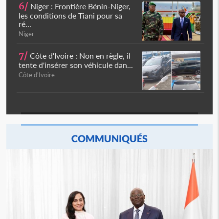
6/
Niger : Frontière Bénin-Niger,
les conditions de Tiani pour sa
ré...
Niger
7/
Côte d'Ivoire : Non en règle, il
tente d'insérer son véhicule dan...
Côte d'Ivoire
COMMUNIQUÉS