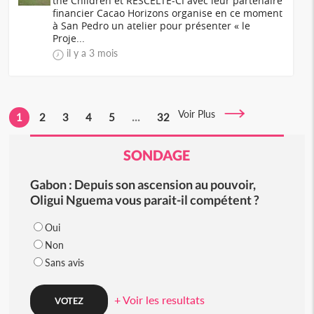
the Children et RESCELTE-CI avec leur partenaire
financier Cacao Horizons organise en ce moment
à San Pedro un atelier pour présenter « le
Proje...
il y a 3 mois
Voir Plus
1
2
3
4
5
...
32
SONDAGE
Gabon : Depuis son ascension au pouvoir,
Oligui Nguema vous parait-il compétent ?
Oui
Non
Sans avis
+ Voir les resultats