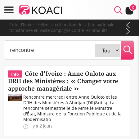
0
Côte d'Ivoire : Séileu, la célébration de la fête nationale
transformée en vaste campagne contre les produits
dépigmentants dangereux
Côte d'Ivoire : Anne Ouloto aux
Info
DRH des Ministères : « Changer votre
approche managériale »
Rencontre mercredi entre Anne Ouloto et les
DRH des Ministères à Abidjan (DR)&nbsp;La
rencontre semestrielle de Mme le Ministre
d'État, Ministre de la Fonction Publique et de la
Modernisatio...
il y a 2 jours