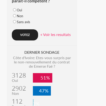
parait-il compétent ?
Oui
Non
Sans avis
+ Voir les resultats
DERNIER SONDAGE
Côte d'Ivoire: Etes-vous surpris par
le non-renouvellement du contrat
de Emerse Faé ?
3128
51%
Oui
2902
47%
Non
112
2%