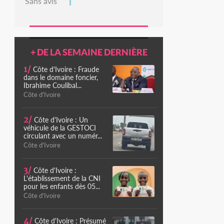
Sans avis
+ DE LA SEMAINE DERNIÈRE
1/
Côte d'Ivoire : Fraude
dans le domaine foncier,
Ibrahime Coulibal...
Côte d'Ivoire
2/
Côte d'Ivoire : Un
véhicule de la GESTOCI
circulant avec un numér...
Côte d'Ivoire
3/
Côte d'Ivoire :
L'établissement de la CNI
pour les enfants dès 05...
Côte d'Ivoire
4/
Côte d'Ivoire : Présumé