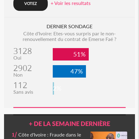
+ Voir les resultats
DERNIER SONDAGE
Côte d'Ivoire: Etes-vous surpris par le non-
renouvellement du contrat de Emerse Faé ?
3128
51%
Oui
2902
47%
Non
112
2%
Sans avis
+ DE LA SEMAINE DERNIÈRE
1/
Côte d'Ivoire : Fraude dans le