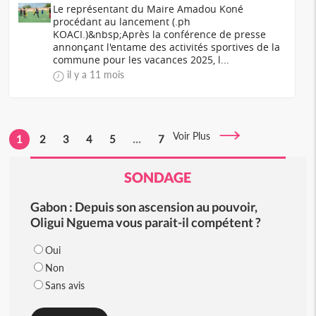
Le représentant du Maire Amadou Koné
procédant au lancement (.ph
KOACI.)&nbsp;Après la conférence de presse
annonçant l'entame des activités sportives de la
commune pour les vacances 2025, l...
il y a 11 mois
Voir Plus
1
2
3
4
5
...
7
SONDAGE
Gabon : Depuis son ascension au pouvoir,
Oligui Nguema vous parait-il compétent ?
Oui
Non
Sans avis