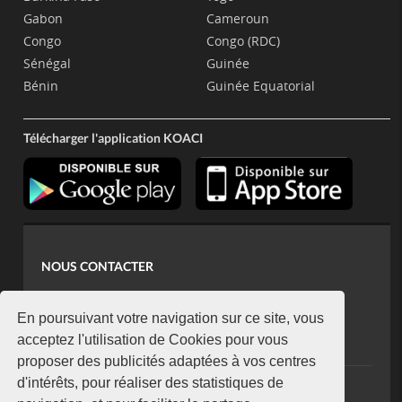
Gabon
Cameroun
Congo
Congo (RDC)
Sénégal
Guinée
Bénin
Guinée Equatorial
Télécharger l'application KOACI
NOUS CONTACTER
contact@koaci.com
koaci@yahoo.fr
En poursuivant votre navigation sur ce site, vous
+225 07 08 85 52 93
acceptez l'utilisation de Cookies pour vous
proposer des publicités adaptées à vos centres
d'intérêts, pour réaliser des statistiques de
NEWSLETTER