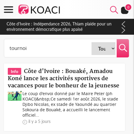
0
Côte d'Ivoire : Concours INFAS 2026, les convocations
seront disponibles à compter du samedi
Côte d'Ivoire : Bouaké, Amadou
Info
Koné lance les activités sportives de
vacances pour le bonheur de la jeunesse
Le coup d'envoi donné par le Maire Peter (ph
KOACI)&nbsp;Ce samedi 1er août 2026, le stade
Djibo Nicolas, ex stade de Yaoundé au quartier
Sokoura de Bouaké, a accueilli le lancement
officiel...
il y a 5 jours