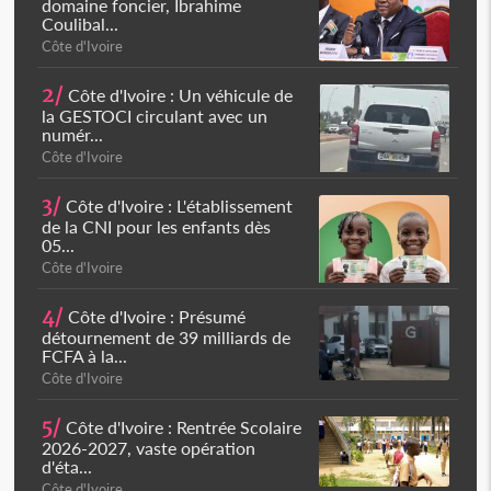
domaine foncier, Ibrahime
Coulibal...
Côte d'Ivoire
2/
Côte d'Ivoire : Un véhicule de
la GESTOCI circulant avec un
numér...
Côte d'Ivoire
3/
Côte d'Ivoire : L'établissement
de la CNI pour les enfants dès
05...
Côte d'Ivoire
4/
Côte d'Ivoire : Présumé
détournement de 39 milliards de
FCFA à la...
Côte d'Ivoire
5/
Côte d'Ivoire : Rentrée Scolaire
2026-2027, vaste opération
d'éta...
Côte d'Ivoire