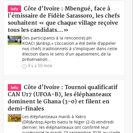
Côte d'Ivoire : Mbengué, face à
Info
l'émissaire de Fidèle Sarassoro, les chefs
souhaitent « que chaque village reçoive
tous les candidats...»
Des participants à la rencontre).ph
KOACI.)&nbsp;« L'occasion a été belle d'appeler
nos chefs traditionnels à s'impliquer dans cette
élection dans le sens d'un apaisement, de la
préservation...
il y a 10 mois
Côte d'Ivoire : Tournoi qualificatif
Info
CAN U17 (UFOA-B), les éléphanteaux
dominent le Ghana (3-0) et filent en
demi-finales
Les éléphanteaux mardi à Yakro
(DR)&nbsp;Après battu le Niger (2-0) vendredi
dernier, les éléphanteaux ont confirmé leur
supériorité le mardi 23 septembre 2025 au stade