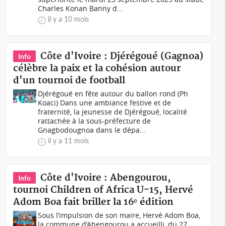
Charles Konan Banny d...
il y a 10 mois
Côte d'Ivoire : Djérégoué (Gagnoa)
Info
célèbre la paix et la cohésion autour
d'un tournoi de football
Djérégoué en fête autour du ballon rond (Ph
Koaci) Dans une ambiance festive et de
fraternité, la jeunesse de Djérégoué, localité
rattachée à la sous-préfecture de
Gnagbodougnoa dans le dépa...
il y a 11 mois
Côte d'Ivoire : Abengourou,
Info
tournoi Children of Africa U-15, Hervé
Adom Boa fait briller la 16ᵉ édition
Sous l’impulsion de son maire, Hervé Adom Boa,
la commune d’Abengourou a accueilli, du 27