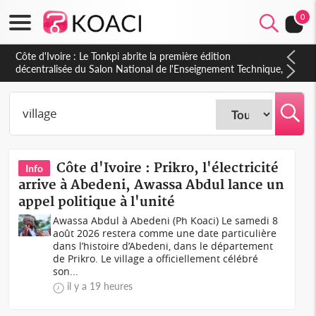
0
Côte d'Ivoire : PPA-CI, Gbagbo délègue une partie de ses
prérogatives de président à 05 cadres, vers sa retraite
politique ?
Côte d'Ivoire : Prikro, l'électricité
Info
arrive à Abedeni, Awassa Abdul lance un
appel politique à l'unité
Awassa Abdul à Abedeni (Ph Koaci) Le samedi 8
août 2026 restera comme une date particulière
dans l’histoire d’Abedeni, dans le département
de Prikro. Le village a officiellement célébré
son...
il y a 19 heures