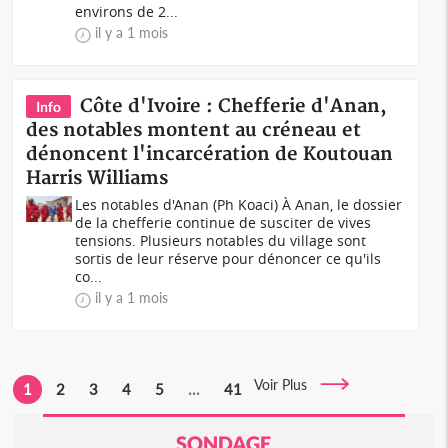
environs de 2...
il y a 1 mois
Côte d'Ivoire : Chefferie d'Anan,
Info
des notables montent au créneau et
dénoncent l'incarcération de Koutouan
Harris Williams
Les notables d'Anan (Ph Koaci) À Anan, le dossier
de la chefferie continue de susciter de vives
tensions. Plusieurs notables du village sont
sortis de leur réserve pour dénoncer ce qu'ils
co...
il y a 1 mois
Voir Plus
1
2
3
4
5
...
41
SONDAGE