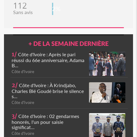
112
2%
Sans avis
+ DE LA SEMAINE DERNIÈRE
1/
Côte d'Ivoire : Après le pari
réussi du 66e anniversaire, Adama
B...
Côte d'Ivoire
2/
Côte d'Ivoire : À Krindjabo,
Charles Blé Goudé brise le silence
s...
Côte d'Ivoire
3/
Côte d'Ivoire : 02 gendarmes
honorés, l'un pour saisie
significat...
Côte d'Ivoire