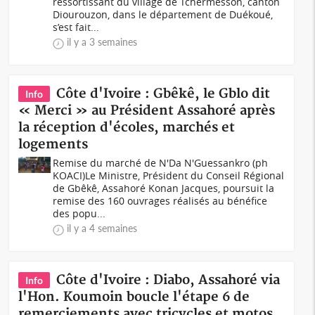
ressortissant du village de Tchermesson, canton
Diourouzon, dans le département de Duékoué,
s’est fait...
il y a 3 semaines
Côte d'Ivoire : Gbêkê, le Gblo dit
Info
« Merci » au Président Assahoré après
la réception d'écoles, marchés et
logements
Remise du marché de N'Da N'Guessankro (ph
KOACI)Le Ministre, Président du Conseil Régional
de Gbêkê, Assahoré Konan Jacques, poursuit la
remise des 160 ouvrages réalisés au bénéfice
des popu...
il y a 4 semaines
Côte d'Ivoire : Diabo, Assahoré via
Info
l'Hon. Koumoin boucle l'étape 6 de
remerciements avec tricycles et motos