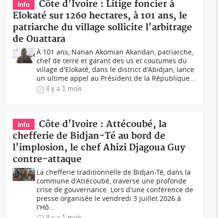
Côte d'Ivoire : Litige foncier à
Info
Elokaté sur 1260 hectares, à 101 ans, le
patriarche du village sollicite l'arbitrage
de Ouattara
À 101 ans, Nanan Akomian Akandan, patriarche,
chef de terre et garant des us et coutumes du
village d'Elokaté, dans le district d'Abidjan, lance
un ultime appel au Président de la République...
il y a 1 mois
Côte d'Ivoire : Attécoubé, la
Info
chefferie de Bidjan-Té au bord de
l'implosion, le chef Ahizi Djagoua Guy
contre-attaque
La chefferie traditionnelle de Bidjan-Té, dans la
commune d'Attécoubé, traverse une profonde
crise de gouvernance. Lors d'une conférence de
presse organisée le vendredi 3 juillet 2026 à
l'Hô...
il y a 1 mois