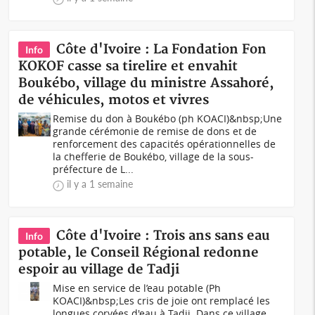
Côte d'Ivoire : La Fondation Fon
Info
KOKOF casse sa tirelire et envahit
Boukébo, village du ministre Assahoré,
de véhicules, motos et vivres
Remise du don à Boukébo (ph KOACI)&nbsp;Une
grande cérémonie de remise de dons et de
renforcement des capacités opérationnelles de
la chefferie de Boukébo, village de la sous-
préfecture de L...
il y a 1 semaine
Côte d'Ivoire : Trois ans sans eau
Info
potable, le Conseil Régional redonne
espoir au village de Tadji
Mise en service de l’eau potable (Ph
KOACI)&nbsp;Les cris de joie ont remplacé les
longues corvées d'eau à Tadji. Dans ce village