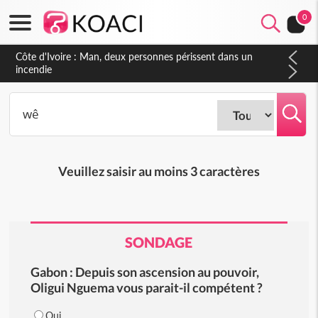
0
Afrique
Soudan du sud
Côte d'Ivoire : Man, deux personnes périssent dans un
incendie
Cedeao
Monde
Veuillez saisir au moins 3 caractères
SONDAGE
Gabon : Depuis son ascension au pouvoir,
Oligui Nguema vous parait-il compétent ?
Oui