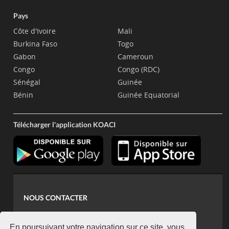
Pays
Côte d'Ivoire
Mali
Burkina Faso
Togo
Gabon
Cameroun
Congo
Congo (RDC)
Sénégal
Guinée
Bénin
Guinée Equatorial
Télécharger l'application KOACI
NOUS CONTACTER
contact@koaci.com
En poursuivant votre navigation sur ce site, vous