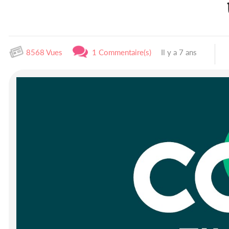
8568 Vues
1 Commentaire(s)
Il y a 7 ans