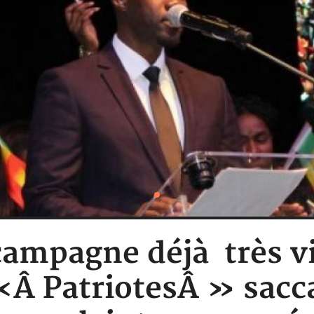
ampagne déjà très vi
«Â PatriotesÂ » sacc