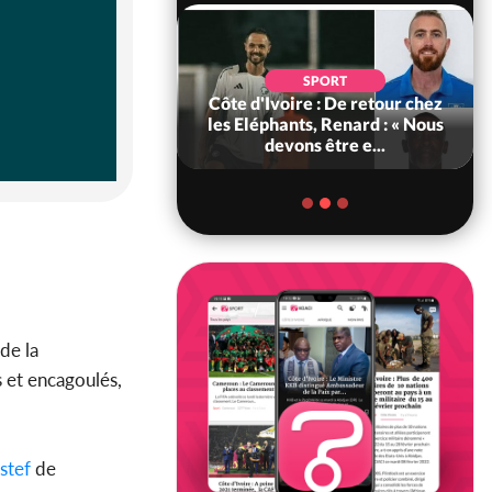
SOCIÉTÉ
SPORT
voire : MIRAH, la
Côte d'Ivoire : De retour chez
des communiqués
les Eléphants, Renard : « Nous
ie entre la MA-M...
devons être e...
de la
s et encagoulés,
stef
de