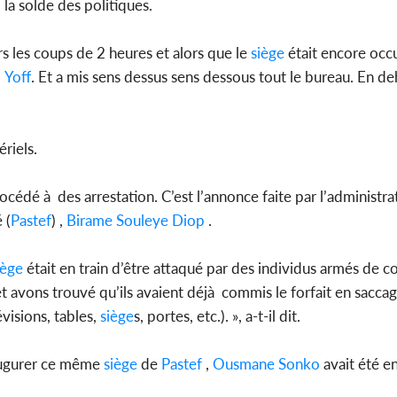
 la solde des politiques.
rs les coups de 2 heures et alors que le
siège
était encore occ
à
Yoff
. Et a mis sens dessus sens dessous tout le bureau. En de
riels.
rocédé à des arrestation. C’est l’annonce faite par l’administr
 (
Pastef
) ,
Birame Souleye Diop
.
iège
était en train d’être attaqué par des individus armés de 
avons trouvé qu’ils avaient déjà commis le forfait en sacca
évisions, tables,
siège
s, portes, etc.). », a-t-il dit.
naugurer ce même
siège
de
Pastef
,
Ousmane Sonko
avait été e