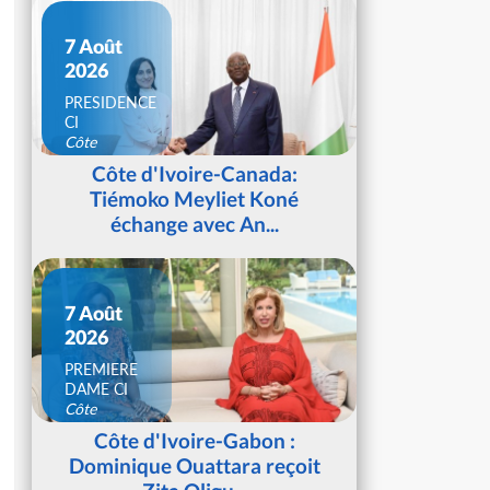
7 Août
2026
PRESIDENCE
CI
Côte
d'Ivoire
Côte d'Ivoire-Canada:
Tiémoko Meyliet Koné
échange avec An...
7 Août
2026
PREMIERE
DAME CI
Côte
d'Ivoire
Côte d'Ivoire-Gabon :
Dominique Ouattara reçoit