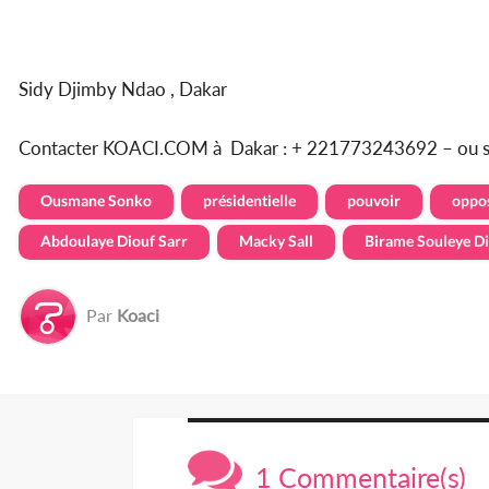
Sidy Djimby Ndao , Dakar
Contacter KOACI.COM à Dakar : + 221773243692 – ou 
Ousmane Sonko
présidentielle
pouvoir
oppos
Abdoulaye Diouf Sarr
Macky Sall
Birame Souleye D
Par
Koaci
1 Commentaire(s)