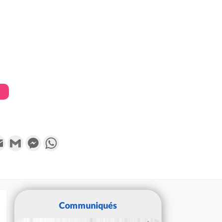
k
tter
Email
Gmail
Messenger
WhatsApp
Communiqués