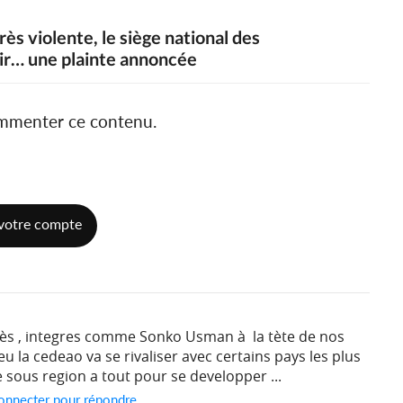
s violente, le siège national des
oir… une plainte annoncée
ommenter ce contenu.
votre compte
mès , integres comme Sonko Usman à la tète de nos
peu la cedeao va se rivaliser avec certains pays les plus
sous region a tout pour se developper ...
onnecter pour répondre