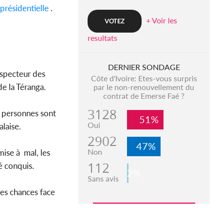
présidentielle
.
+ Voir les
resultats
DERNIER SONDAGE
nspecteur des
Côte d'Ivoire: Etes-vous surpris
e la Téranga.
par le non-renouvellement du
contrat de Emerse Faé ?
3128
e personnes sont
51%
Oui
alaise.
2902
47%
Non
mise à mal, les
112
é conquis.
2%
Sans avis
ses chances face