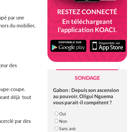
RESTEZ CONNECTÉ
upé par une
En téléchargeant
hors du mobilier,
l'application KOACI.
ateur des
SONDAGE
coupe-coupe.
Gabon : Depuis son ascension
au pouvoir, Oligui Nguema
geant déjà tout
vous parait-il compétent ?
Oui
ncerclé par des
Non
Sans avis