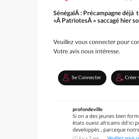
SénégalÂ : Précampagne déjà trè
«Â PatriotesÂ » saccagé hier s
Veuillez vous connecter pour c
Votre avis nous intéresse.
Se Connecter
Créer 
profondeville
Si on a des jeunes bien for
ètats ouest africains dd'ici 
developpès , parceque notre 
Veuillez vous c
il y a 7 ans