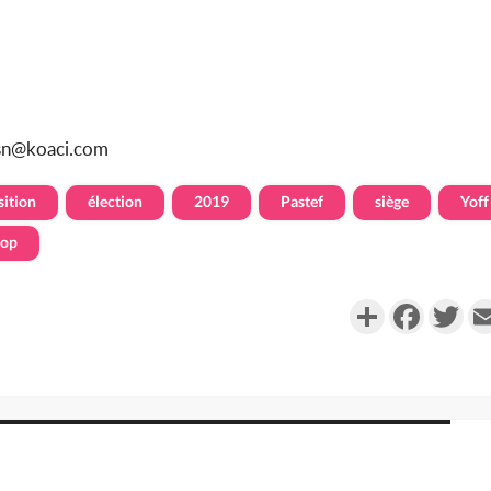
sn@koaci.com
ition
élection
2019
Pastef
siège
Yoff
iop
Partager
Faceboo
Twi