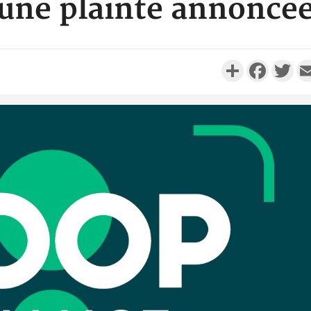
une plainte annoncé
Partager
Faceboo
Twi
Côte d'Ivo
réussi du
Adama 
Côte 
anni
l'Indépend
Dé