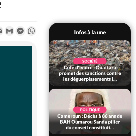
e
k
tter
Email
Gmail
Messenger
WhatsApp
Infos à la une
POLITIQUE
SOCIÉTÉ
ire : Après le pari
Côte d'Ivoire : Ouattara
 66e anniversaire,
promet des sanctions contre
Bictogo : «...
les déguerpissements i...
POLITIQUE
d'Ivoire : 66e
POLITIQUE
versaire de
Cameroun : Décès à 86 ans de
ance, les Forces de
BAH Oumarou Sanda pilier
fense e...
du conseil constituti...