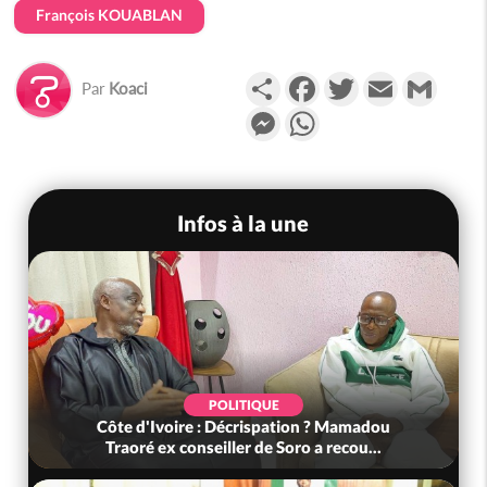
François KOUABLAN
Partager
Facebook
Twitter
Email
Gmail
Par
Koaci
Messenger
WhatsApp
Infos à la une
POLITIQUE
Côte d'Ivoire : Décrispation ? Mamadou
Traoré ex conseiller de Soro a recou...