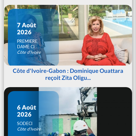
7 Août
2026
PREMIERE
DAME CI
Côte d'Ivoire
Côte d'Ivoire-Gabon : Dominique Ouattara
reçoit Zita Oligu...
6 Août
2026
SODECI
Côte d'Ivoire