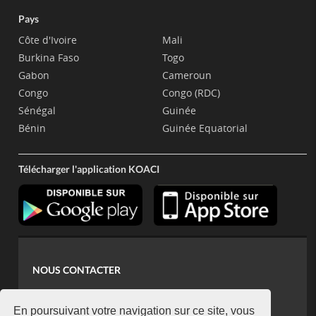
Pays
Côte d'Ivoire
Mali
Burkina Faso
Togo
Gabon
Cameroun
Congo
Congo (RDC)
Sénégal
Guinée
Bénin
Guinée Equatorial
Télécharger l'application KOACI
NOUS CONTACTER
contact@koaci.com
koaci@yahoo.fr
En poursuivant votre navigation sur ce site, vous