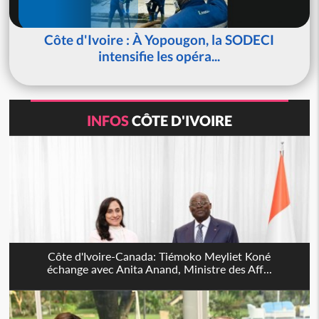
Côte d'Ivoire : À Yopougon, la SODECI
intensifie les opéra...
INFOS
CÔTE D'IVOIRE
Côte d'Ivoire-Canada: Tiémoko Meyliet Koné
échange avec Anita Anand, Ministre des Aff...