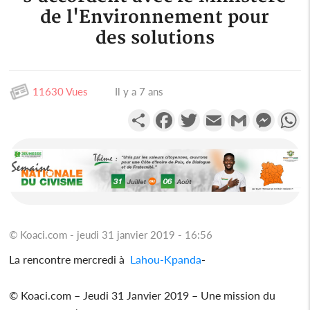
de l'Environnement pour
des solutions
11630 Vues
Il y a 7 ans
Partager
Facebook
Twitter
Email
Gmail
Messen
W
© Koaci.com - jeudi 31 janvier 2019 - 16:56
La rencontre mercredi à
Lahou-Kpanda
-
© Koaci.com – Jeudi 31 Janvier 2019 – Une mission du