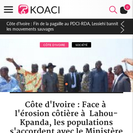
0
Côte d'Ivoire : Ouattara promet des sanctions contre les
déguerpissements illégaux
CÔTE D'IVOIRE
SOCIÉTÉ
Côte d'Ivoire : Face à
l'érosion côtière à Lahou-
Kpanda, les populations
s'accordent avec le Ministère