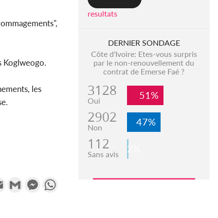
resultats
dédommagements",
DERNIER SONDAGE
Côte d'Ivoire: Etes-vous surpris
es Koglweogo.
par le non-renouvellement du
contrat de Emerse Faé ?
3128
énements, les
51%
Oui
se.
2902
47%
Non
112
2%
Sans avis
k
tter
Email
Gmail
Messenger
WhatsApp