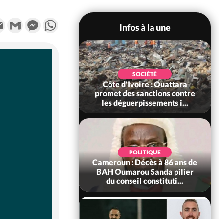
k
tter
Email
Gmail
Messenger
WhatsApp
Infos à la une
POLITIQUE
SOCIÉTÉ
ire : Après le pari
Côte d'Ivoire : Ouattara
 66e anniversaire,
promet des sanctions contre
Bictogo : «...
les déguerpissements i...
POLITIQUE
d'Ivoire : 66e
POLITIQUE
versaire de
Cameroun : Décès à 86 ans de
ance, les Forces de
BAH Oumarou Sanda pilier
fense e...
du conseil constituti...