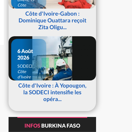
Côte
d'Ivoire
Côte d'Ivoire-Gabon :
Dominique Ouattara reçoit
Zita Oligu...
6 Août
2026
SODECI
Côte
d'Ivoire
Côte d'Ivoire : À Yopougon,
la SODECI intensifie les
opéra...
INFOS
BURKINA FASO