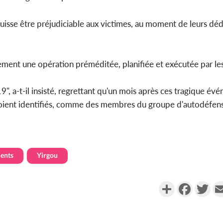
uisse être préjudiciable aux victimes, au moment de leurs 
rement une opération préméditée, planifiée et exécutée par l
19", a-t-il insisté, regrettant qu'un mois après ces tragique év
 soient identifiés, comme des membres du groupe d'autodéfen
ents
Yirgou
Partager
Faceboo
Twi