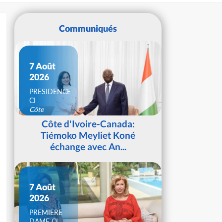
Communiqués
7 Août
2026
PRESIDENCE
CI
Côte
d'Ivoire
Côte d'Ivoire-Canada:
Tiémoko Meyliet Koné
échange avec An...
7 Août
2026
PREMIERE
DAME CI