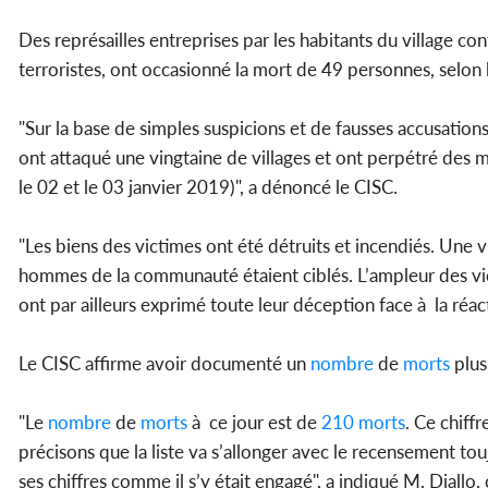
Des représailles entreprises par les habitants du village con
terroristes, ont occasionné la mort de 49 personnes, selon l
"Sur la base de simples suspicions et de fausses accusation
ont attaqué une vingtaine de villages et ont perpétré des 
le 02 et le 03 janvier 2019)", a dénoncé le CISC.
"Les biens des victimes ont été détruits et incendiés. Une v
hommes de la communauté étaient ciblés. L’ampleur des vio
ont par ailleurs exprimé toute leur déception face à la réact
Le CISC affirme avoir documenté un
nombre
de
morts
plus
"Le
nombre
de
morts
à ce jour est de
210
morts
. Ce chif
précisons que la liste va s’allonger avec le recensement tou
ses chiffres comme il s’y était engagé", a indiqué M. Diallo