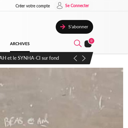
Se Connecter
Créer votre compte
S'abonner
0
ARCHIVES
atique plus apaisé