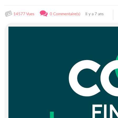
14577 Vues
0 Commentaire(s)
Il y a 7 ans