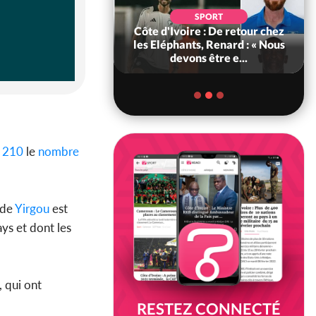
SOCIÉTÉ
SPORT
voire : MIRAH, la
Côte d'Ivoire : De retour chez
des communiqués
les Eléphants, Renard : « Nous
ie entre la MA-M...
devons être e...
à
210
le
nombre
 de
Yirgou
est
ys et dont les
, qui ont
RESTEZ CONNECTÉ