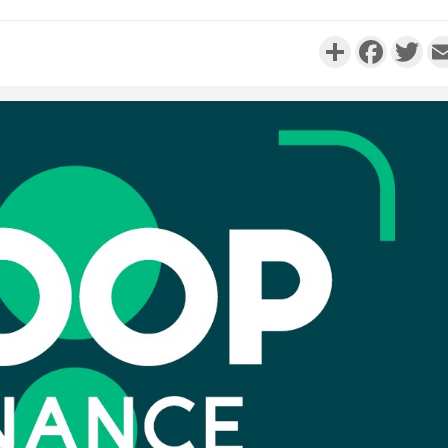
Partager
Faceboo
Twi
Côte d'Ivo
réussi du
Adama 
Côte 
anni
l'Indépend
Dé