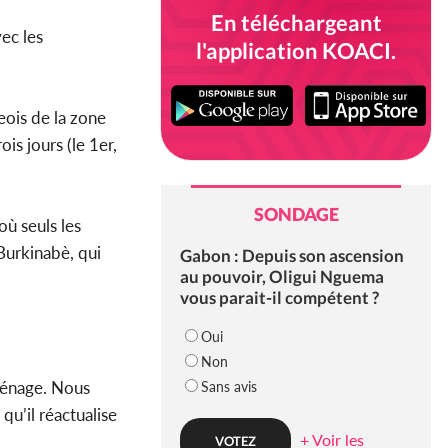
En téléchargeant
vec les
l'application KOACI.
eois de la zone
s jours (le 1er,
SONDAGE
où seuls les
Burkinabè, qui
Gabon : Depuis son ascension
au pouvoir, Oligui Nguema
vous parait-il compétent ?
Oui
Non
ménage. Nous
Sans avis
qu’il réactualise
+ Voir les