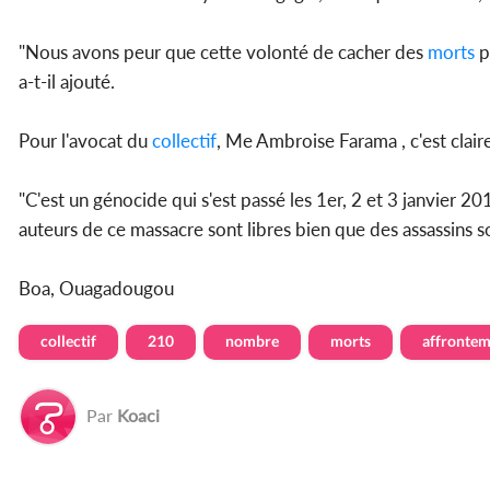
"Nous avons peur que cette volonté de cacher des
morts
p
a-t-il ajouté.
Pour l'avocat du
collectif
, Me Ambroise Farama , c'est clai
"C'est un génocide qui s'est passé les 1er, 2 et 3 janvier 20
auteurs de ce massacre sont libres bien que des assassins
Boa, Ouagadougou
collectif
210
nombre
morts
affrontem
Par
Koaci