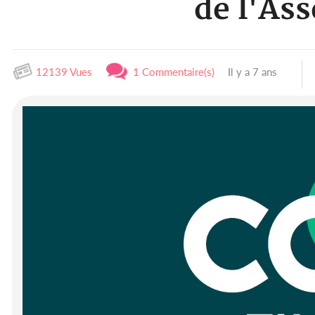
de l'As
12139 Vues
1 Commentaire(s)
Il y a 7 ans