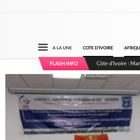
A LA UNE
COTE D'IVOIRE
AFRIQ
Côte d'Ivoire : Séi
FLASH INFO
dépigmentants da