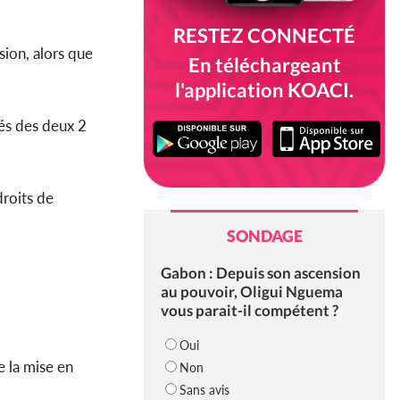
RESTEZ CONNECTÉ
sion, alors que
En téléchargeant
l'application KOACI.
tés des deux 2
droits de
SONDAGE
Gabon : Depuis son ascension
au pouvoir, Oligui Nguema
vous parait-il compétent ?
Oui
e la mise en
Non
Sans avis