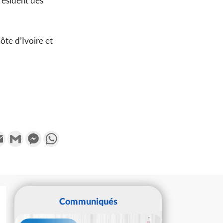
résident des
ôte d’Ivoire et
k
tter
Email
Gmail
Messenger
WhatsApp
Communiqués