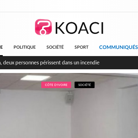
COMMUNIQUÉS
UE
POLITIQUE
SOCIÉTÉ
SPORT
leu, la célébration de la fête nationale transformée en vaste 
ngereux
CÔTE D'IVOIRE
SOCIÉTÉ