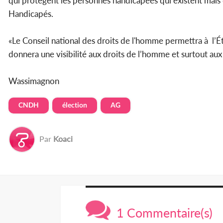
qui protègent les personnes handicapées qui existent mais 
Handicapés.
«Le Conseil national des droits de l'homme permettra à l’É
donnera une visibilité aux droits de l’homme et surtout aux 
Wassimagnon
CNDH
élection
AG
Par
Koaci
1 Commentaire(s)