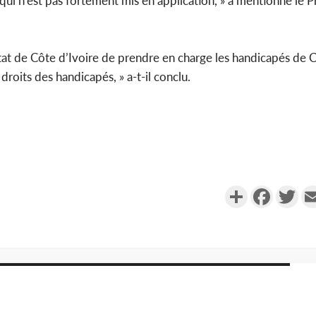
qui n’est pas fortement mis en application, » a mentionné le P
tat de Côte d’Ivoire de prendre en charge les handicapés de C
droits des handicapés, » a-t-il conclu.
Partager
Faceboo
Twi