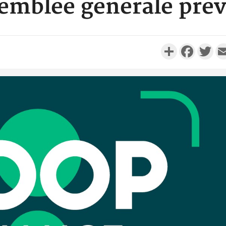
semblée générale prév
Partager
Faceboo
Twi
Côte d'I
personnes 
Côte d'Ivo
son coll
million