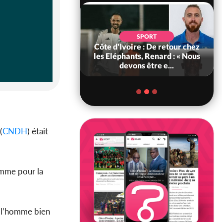
POLITIQUE
d'Ivoire : 66e
SPORT
versaire de
Côte d'Ivoire : De retour chez
ance, les Forces de
les Eléphants, Renard : « Nous
fense e...
devons être e...
(
CNDH
) était
homme pour la
e l’homme bien