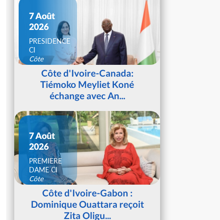
7 Août
2026
PRESIDENCE
CI
Côte
d'Ivoire
Côte d'Ivoire-Canada:
Tiémoko Meyliet Koné
échange avec An...
7 Août
2026
PREMIERE
DAME CI
Côte
d'Ivoire
Côte d'Ivoire-Gabon :
Dominique Ouattara reçoit
Zita Oligu...