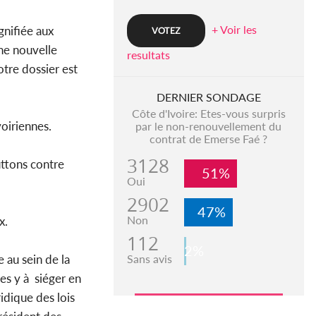
+ Voir les
gnifiée aux
une nouvelle
resultats
tre dossier est
DERNIER SONDAGE
Côte d'Ivoire: Etes-vous surpris
voiriennes.
par le non-renouvellement du
contrat de Emerse Faé ?
3128
uttons contre
51%
Oui
2902
47%
Non
x.
112
2%
Sans avis
 au sein de la
es y à siéger en
idique des lois