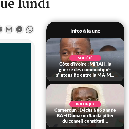
ue lundi
k
tter
Email
Gmail
Messenger
WhatsApp
Infos à la une
SOCIÉTÉ
SOCIÉTÉ
voire : Man, deux
Côte d'Ivoire : MIRAH, la
périssent dans un
guerre des communiqués
incendie
s'intensifie entre la MA-M...
SOCIÉTÉ
POLITIQUE
ire : Daloa, il tue
Cameroun : Décès à 86 ans de
ègue et cache 38
BAH Oumarou Sanda pilier
s dans une fo...
du conseil constituti...