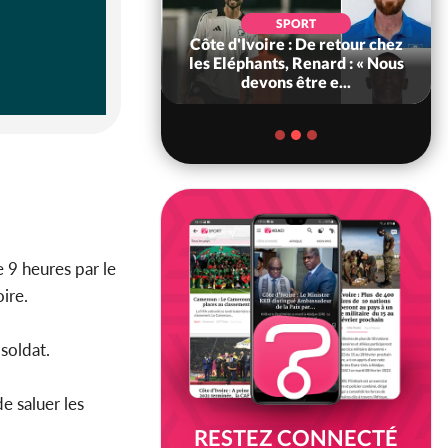
SOCIÉTÉ
SPORT
voire : MIRAH, la
Côte d'Ivoire : De retour chez
des communiqués
les Eléphants, Renard : « Nous
ie entre la MA-M...
devons être e...
 9 heures par le
oire.
soldat.
e saluer les
RESTEZ CONNECTÉ