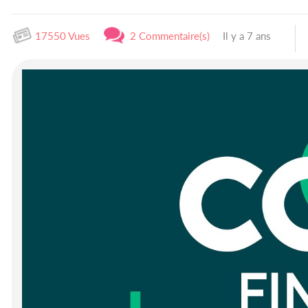
17550 Vues
2 Commentaire(s)
Il y a 7 ans