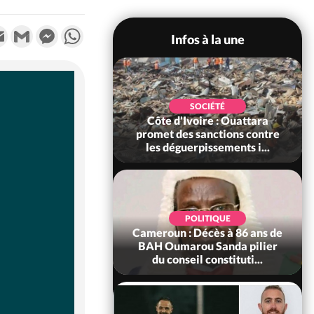
k
tter
Email
Gmail
Messenger
WhatsApp
Infos à la une
POLITIQUE
SOCIÉTÉ
ire : Après le pari
Côte d'Ivoire : Ouattara
 66e anniversaire,
promet des sanctions contre
Bictogo : «...
les déguerpissements i...
POLITIQUE
d'Ivoire : 66e
POLITIQUE
versaire de
Cameroun : Décès à 86 ans de
ance, les Forces de
BAH Oumarou Sanda pilier
fense e...
du conseil constituti...