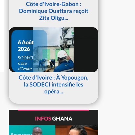
d'Ivoire
Côte d'Ivoire-Gabon :
Dominique Ouattara reçoit
Zita Oligu...
6 Août
2026
SODECI
Côte
d'Ivoire
Côte d'Ivoire : À Yopougon,
la SODECI intensifie les
opéra...
INFOS
GHANA