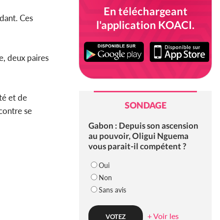
En téléchargeant
dant. Ces
l'application KOACI.
e, deux paires
té et de
SONDAGE
contre se
Gabon : Depuis son ascension
au pouvoir, Oligui Nguema
vous parait-il compétent ?
Oui
Non
Sans avis
+ Voir les