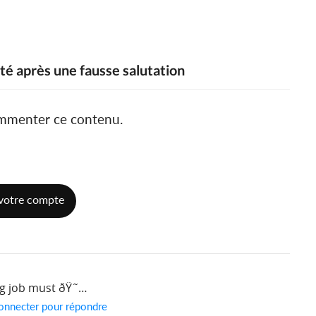
té après une fausse salutation
ommenter ce contenu.
votre compte
ng job must ðŸ˜…
onnecter pour répondre