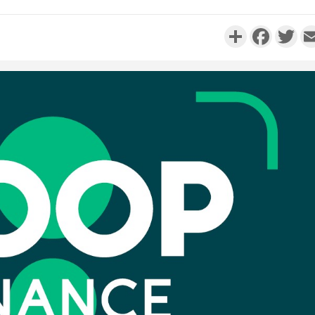
Partager
Faceboo
Twi
Côte d'Ivo
réussi du
Adama 
Côte 
anni
l'Indépend
Dé