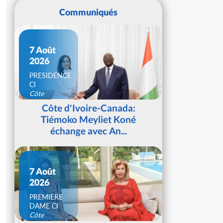
Communiqués
7 Août
2026
PRESIDENCE
CI
Côte
d'Ivoire
Côte d'Ivoire-Canada:
Tiémoko Meyliet Koné
échange avec An...
7 Août
2026
PREMIERE
DAME CI
Côte