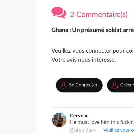
2 Commentaire(s)
Ghana : Un présumé soldat arrê
Veuillez vous connecter pour c
Votre avis nous intéresse.
Se Connecter
Créer 
Cerveau
He must love him this fucki
Veuillez vous c
il y a 7 ans