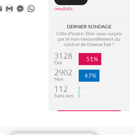
k
tter
Email
Gmail
Messenger
WhatsApp
resultats
DERNIER SONDAGE
Côte d'Ivoire: Etes-vous surpris
par le non-renouvellement du
contrat de Emerse Faé ?
3128
51%
Oui
2902
47%
Non
112
2%
Sans avis