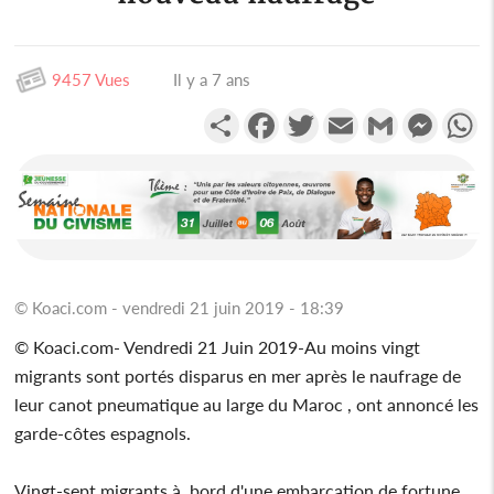
9457 Vues
Il y a 7 ans
Partager
Facebook
Twitter
Email
Gmail
Messen
W
© Koaci.com - vendredi 21 juin 2019 - 18:39
© Koaci.com- Vendredi 21 Juin 2019-Au moins vingt
migrants sont portés disparus en mer après le naufrage de
leur canot pneumatique au large du Maroc , ont annoncé les
garde-côtes espagnols.
Vingt-sept migrants à bord d'une embarcation de fortune