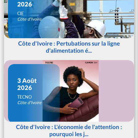
2026
CIE
Côte d'Ivoire
Côte d'Ivoire : Pertubations sur la ligne
d'alimentation é...
3 Août
2026
TECNO
Côte d'Ivoire
Côte d'Ivoire : L'économie de l'attention :
pourquoi les j...