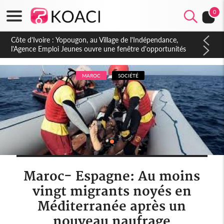
0
Côte d'Ivoire : CHU de Treichville, après la fronde, les agents
contractuels obtiennent un accord avec la direction sur les
arriérés du SMIG 2023
MAROC
SOCIÉTÉ
Maroc- Espagne: Au moins
vingt migrants noyés en
Méditerranée après un
nouveau naufrage