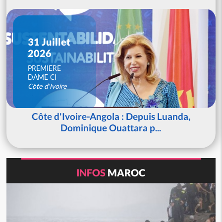
31 Juillet
2026
PREMIERE
DAME CI
Côte d'Ivoire
Côte d'Ivoire-Angola : Depuis Luanda,
Dominique Ouattara p...
INFOS
MAROC